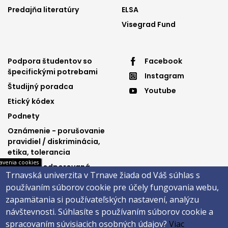
Predajňa literatúry
ELSA
Visegrad Fund
Footer
Footer
Podpora študentov so
Facebook
špecifickými potrebami
Instagram
menu
menu
Študijný poradca
Youtube
3
4
Etický kódex
Podnety
Oznámenie - porušovanie
pravidiel / diskriminácia,
etika, tolerancia
avenia cookies
Výučba podporovaná
Trnavská univerzita v Trnave žiada od Váš súhlas s
Ministerstvom
používaním súborov cookie pre účely fungovania webu,
spravodlivosti SR
zapamätania si používateľských nastavení, analýzu
návštevnosti.
Súhlasíte s používaním súborov cookie a
spracovaním súvisiacich osobných údajov?
Viac