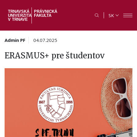
Skočiť
na
TRNAVSKÁ
PRÁVNICKÁ
SK
UNIVERZITA
FAKULTA
hlavný
V TRNAVE
obsah
Admin PF
04.07.2025
ERASMUS+ pre študentov