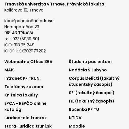
Trnavská univerzita v Trnave,
Právnická fakulta
Kollárova 10, Trnava
Korešpondenčná adresa:
Hornopotočná 23
918 43 TRNAVA
tel.: 033/5939 601
IČO: 318 25 249
IČ DPH: SK2021177202
Footer
Footer
Webmail na Office 365
Študenti pacientom
MAIS
Nadácia Š.Lubyho
menu
menu
Intranet PF TRUNI
Corpus Delicti (fakultný
1
2
študentský časopis)
Telefónny zoznam
SEI (fakultný časopis)
Knižnica fakulty
FIE (fakultný časopis)
EPCA - REPČO online
katalóg
Ročenka PF TU
iuridica-old.truni.sk
NTIDV
stara-iuridica.truni.sk
Moodle