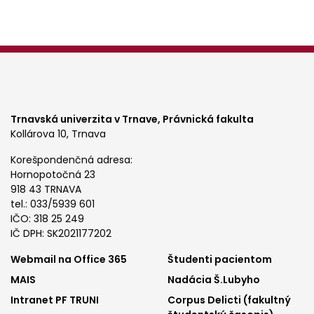
Trnavská univerzita v Trnave,
Právnická fakulta
Kollárova 10, Trnava
Korešpondenčná adresa:
Hornopotočná 23
918 43 TRNAVA
tel.: 033/5939 601
IČO: 318 25 249
IČ DPH: SK2021177202
Footer
Footer
Webmail na Office 365
Študenti pacientom
MAIS
Nadácia Š.Lubyho
menu
menu
Intranet PF TRUNI
Corpus Delicti (fakultný