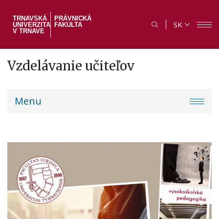
Skočiť
na
TRNAVSKÁ
PRÁVNICKÁ
SK
UNIVERZITA
FAKULTA
hlavný
V TRNAVE
obsah
Vzdelávanie učiteľov
PF
Menu
menu