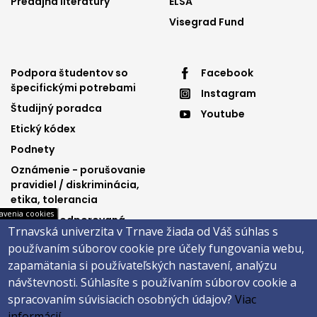
Predajňa literatúry
ELSA
Visegrad Fund
Footer
Footer
Podpora študentov so
Facebook
špecifickými potrebami
Instagram
menu
menu
Študijný poradca
Youtube
3
4
Etický kódex
Podnety
Oznámenie - porušovanie
pravidiel / diskriminácia,
etika, tolerancia
avenia cookies
Výučba podporovaná
Trnavská univerzita v Trnave žiada od Váš súhlas s
Ministerstvom
používaním súborov cookie pre účely fungovania webu,
spravodlivosti SR
zapamätania si používateľských nastavení, analýzu
návštevnosti.
Súhlasíte s používaním súborov cookie a
spracovaním súvisiacich osobných údajov?
Viac
Päta
informácií