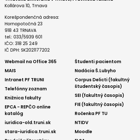
Kollárova 10, Trnava
Korešpondenčná adresa:
Hornopotočná 23
918 43 TRNAVA
tel.: 033/5939 601
IČO: 318 25 249
IČ DPH: SK2021177202
Footer
Footer
Webmail na Office 365
Študenti pacientom
MAIS
Nadácia Š.Lubyho
menu
menu
Intranet PF TRUNI
Corpus Delicti (fakultný
1
2
študentský časopis)
Telefónny zoznam
SEI (fakultný časopis)
Knižnica fakulty
FIE (fakultný časopis)
EPCA - REPČO online
katalóg
Ročenka PF TU
iuridica-old.truni.sk
NTIDV
stara-iuridica.truni.sk
Moodle