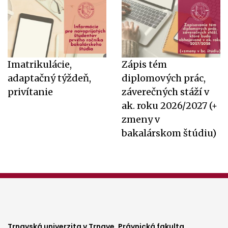
Imatrikulácie,
Zápis tém
adaptačný týždeň,
diplomových prác,
privítanie
záverečných stáží v
ak. roku 2026/2027 (+
zmeny v
bakalárskom štúdiu)
Trnavská univerzita v Trnave,
Právnická fakulta