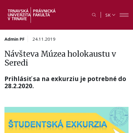
Skočiť
na
TRNAVSKÁ
PRÁVNICKÁ
SK
UNIVERZITA
FAKULTA
hlavný
V TRNAVE
obsah
Admin PF
24.11.2019
Návšteva Múzea holokaustu v
Seredi
Prihlásiť sa na exkurziu je potrebné do
28.2.2020.