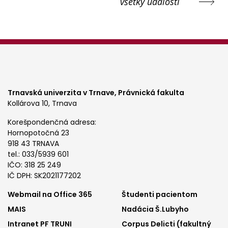
všetky udalosti
Trnavská univerzita v Trnave,
Právnická fakulta
Kollárova 10, Trnava
Korešpondenčná adresa:
Hornopotočná 23
918 43 TRNAVA
tel.: 033/5939 601
IČO: 318 25 249
IČ DPH: SK2021177202
Footer
Footer
Webmail na Office 365
Študenti pacientom
MAIS
Nadácia Š.Lubyho
menu
menu
Intranet PF TRUNI
Corpus Delicti (fakultný