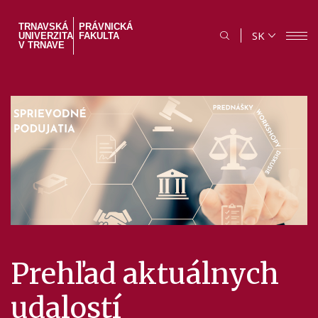
Skočiť
na
TRNAVSKÁ
PRÁVNICKÁ
SK
UNIVERZITA
FAKULTA
hlavný
V TRNAVE
obsah
Pozvánka na
Prehľad aktuálnych
Sledujte nás na
Ako môžem
Trnavské právnické
udalostí
sociálnych sieťach
zlepšovať kvalitu