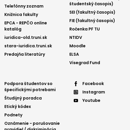
1
2
študentský časopis)
Telefónny zoznam
SEI (fakultný časopis)
Knižnica fakulty
FIE (fakultný časopis)
EPCA - REPČO online
katalóg
Ročenka PF TU
iuridica-old.truni.sk
NTIDV
stara-iuridica.truni.sk
Moodle
Predajňa literatúry
ELSA
Visegrad Fund
Footer
Footer
Podpora študentov so
Facebook
špecifickými potrebami
Instagram
menu
menu
Študijný poradca
Youtube
3
4
Etický kódex
Podnety
Oznámenie - porušovanie
pravidiel / diskriminácia,