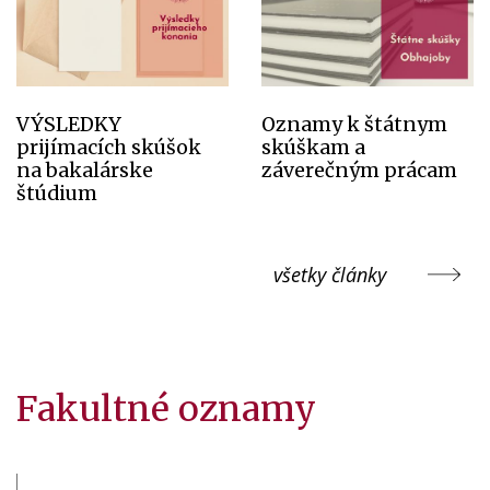
VÝSLEDKY
Oznamy k štátnym
prijímacích skúšok
skúškam a
na bakalárske
záverečným prácam
štúdium
všetky články
Fakultné oznamy