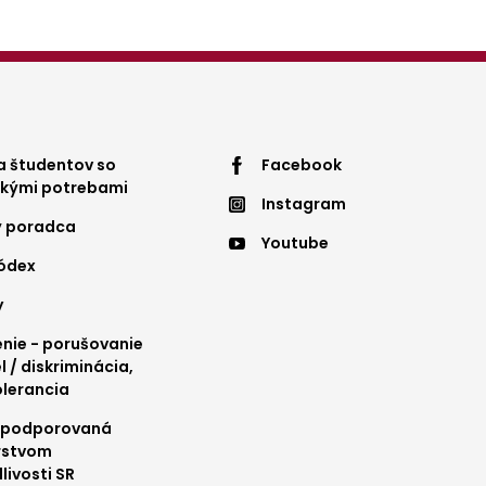
ter
Footer
 študentov so
Facebook
ckými potrebami
Instagram
nu
menu
ý poradca
Youtube
4
kódex
y
ie - porušovanie
l / diskriminácia,
olerancia
 podporovaná
rstvom
livosti SR