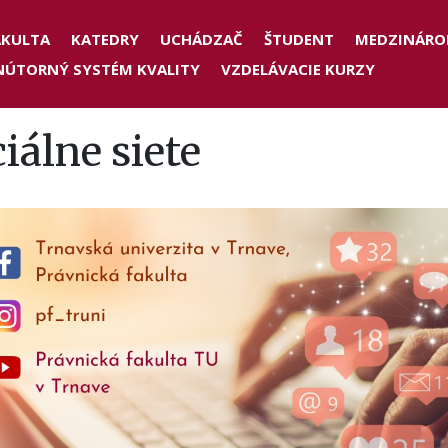
der
AKULTA
KATEDRY
UCHÁDZAČ
ŠTUDENT
MEDZINÁRO
NÚTORNÝ SYSTÉM KVALITY
VZDELÁVACIE KURZY
nu
iálne siete