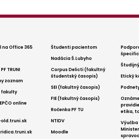
ter
Footer
Foo
 na Office 365
Študenti pacientom
Podpora
špecifi
Nadácia Š.Lubyho
nu
menu
me
Študijn
 PF TRUNI
Corpus Delicti (fakultný
2
3
študentský časopis)
Etický 
ny zoznam
SEI (fakultný časopis)
Podnet
 fakulty
FIE (fakultný časopis)
Oznámen
REPČO online
pravidie
Ročenka PF TU
etika, t
-old.truni.sk
NTIDV
Výučba
Ministe
ridica.truni.sk
Moodle
spravod