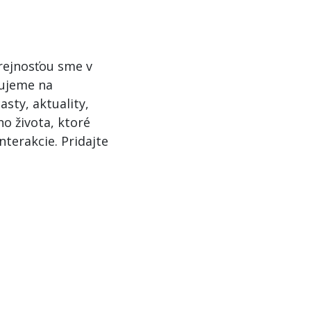
rejnosťou sme v
ujeme na
asty, aktuality,
o života, ktoré
terakcie. Pridajte