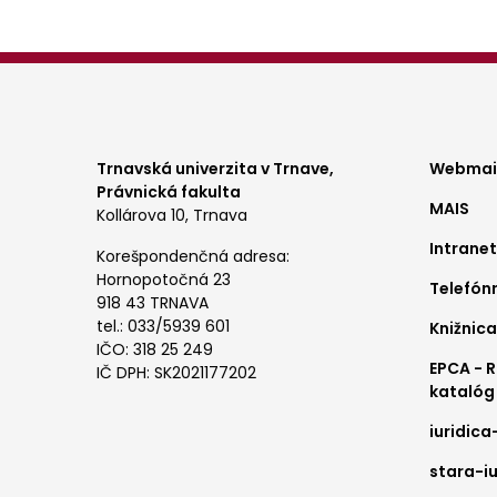
Foo
Trnavská univerzita v Trnave,
Webmail
Právnická fakulta
MAIS
me
Kollárova 10, Trnava
Intranet
1
Korešpondenčná adresa:
Hornopotočná 23
Telefón
918 43 TRNAVA
tel.: 033/5939 601
Knižnica
IČO: 318 25 249
EPCA - 
IČ DPH: SK2021177202
katalóg
iuridica
stara-iu