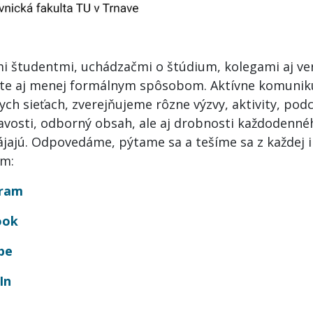
mi študentmi, uchádzačmi o štúdium, kolegami aj ve
te aj menej formálnym spôsobom. Aktívne komunik
ych sieťach, zverejňujeme rôzne výzvy, aktivity, podc
avosti, odborný obsah, ale aj drobnosti každodennéh
ájajú. Odpovedáme, pýtame sa a tešíme sa z každej in
ám:
gram
ook
be
In