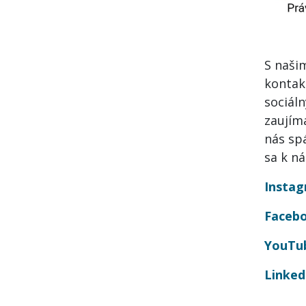
S naši
kontak
sociáln
zaujím
nás sp
sa k n
Insta
Faceb
YouTu
Linked