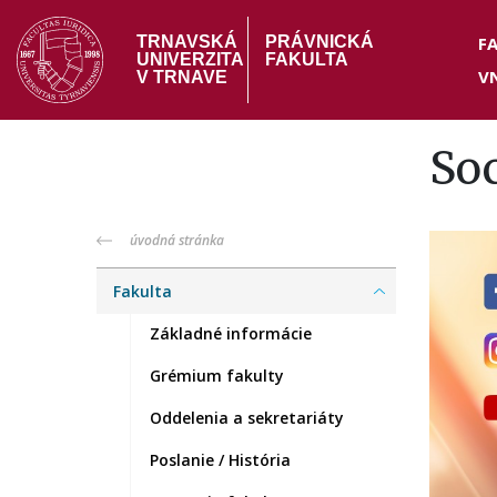
Skočiť
Hea
na
F
TRNAVSKÁ
PRÁVNICKÁ
UNIVERZITA
FAKULTA
hlavný
V
me
V TRNAVE
obsah
Soc
PF
úvodná stránka
menu
Fakulta
Základné informácie
Grémium fakulty
Oddelenia a sekretariáty
Poslanie / História