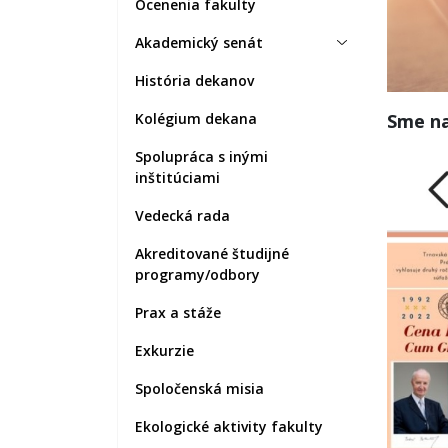
Ocenenia fakulty
Akademický senát
História dekanov
Kolégium dekana
Sme na
Spolupráca s inými
inštitúciami
Vedecká rada
Akreditované študijné
programy/odbory
Prax a stáže
Exkurzie
Spoločenská misia
Ekologické aktivity fakulty