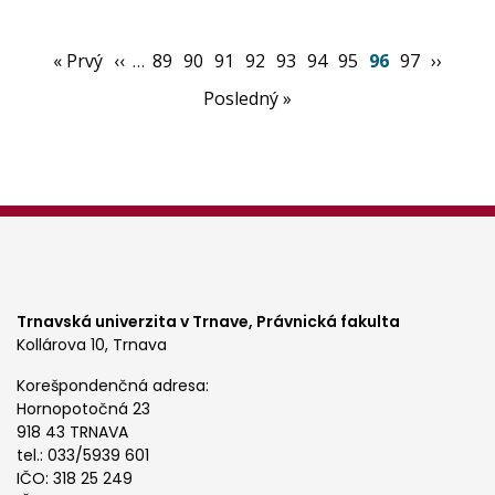
Pagination
First
« Prvý
Previous
‹‹
…
Page
89
Page
90
Page
91
Page
92
Page
93
Page
94
Page
95
Aktuálna
96
Page
97
Ďalšia
››
page
page
stránka
strana
Posledná
Posledný »
strana
Trnavská univerzita v Trnave,
Právnická fakulta
Kollárova 10, Trnava
Korešpondenčná adresa:
Hornopotočná 23
918 43 TRNAVA
tel.: 033/5939 601
IČO: 318 25 249