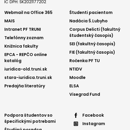
IČ DPH: SK2021177202
Footer
Footer
Webmail na Office 365
Študenti pacientom
MAIS
Nadácia Š.Lubyho
menu
menu
Intranet PF TRUNI
Corpus Delicti (fakultný
1
2
študentský časopis)
Telefónny zoznam
SEI (fakultný časopis)
Knižnica fakulty
FIE (fakultný časopis)
EPCA - REPČO online
katalóg
Ročenka PF TU
iuridica-old.truni.sk
NTIDV
stara-iuridica.truni.sk
Moodle
Predajňa literatúry
ELSA
Visegrad Fund
Footer
Footer
Podpora študentov so
Facebook
špecifickými potrebami
Instagram
menu
menu
Študijný poradca