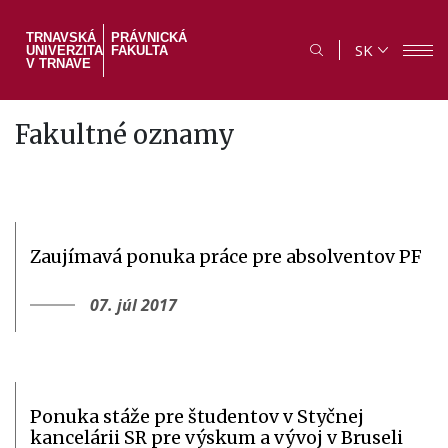
Skočiť
na
TRNAVSKÁ
PRÁVNICKÁ
SK
UNIVERZITA
FAKULTA
hlavný
V TRNAVE
obsah
Fakultné oznamy
Zaujímavá ponuka práce pre absolventov PF
07. júl 2017
Ponuka stáže pre študentov v Styčnej
kancelárii SR pre výskum a vývoj v Bruseli