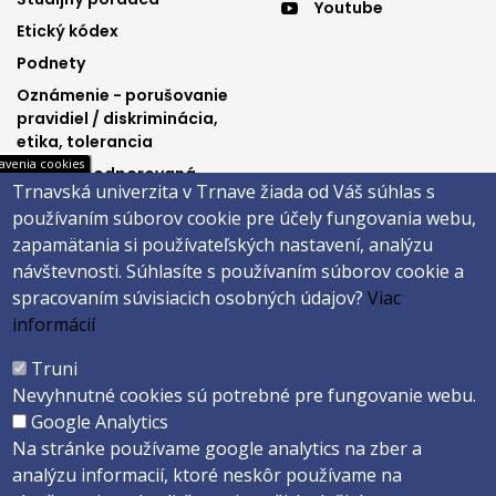
Youtube
3
4
Etický kódex
Podnety
Oznámenie - porušovanie
pravidiel / diskriminácia,
etika, tolerancia
avenia cookies
Výučba podporovaná
Trnavská univerzita v Trnave žiada od Váš súhlas s
Ministerstvom
používaním súborov cookie pre účely fungovania webu,
spravodlivosti SR
zapamätania si používateľských nastavení, analýzu
návštevnosti.
Súhlasíte s používaním súborov cookie a
spracovaním súvisiacich osobných údajov?
Viac
Päta
informácií
Správca obsahu
Technická podpora
Truni
Vyhlásenie o prístupnosti
Cookies
Nevyhnutné cookies sú potrebné pre fungovanie webu.
Google Analytics
Copyright ©2026 Právnická fakulta · Trnavská univerzita v Trnave
Na stránke používame google analytics na zber a
Created by
ActivIT s.r.o.
analýzu informacií, ktoré neskôr používame na