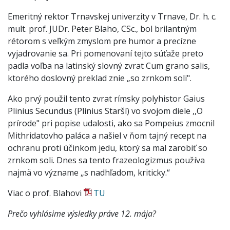
Emeritný rektor Trnavskej univerzity v Trnave, Dr. h. c.
mult. prof. JUDr. Peter Blaho, CSc., bol brilantným
rétorom s veľkým zmyslom pre humor a precízne
vyjadrovanie sa. Pri pomenovaní tejto súťaže preto
padla voľba na latinský slovný zvrat Cum grano salis,
ktorého doslovný preklad znie „so zrnkom soli".
Ako prvý použil tento zvrat rímsky polyhistor Gaius
Plinius Secundus (Plinius Starší) vo svojom diele ,,O
prírode" pri popise udalosti, ako sa Pompeius zmocnil
Mithridatovho paláca a našiel v ňom tajný recept na
ochranu proti účinkom jedu, ktorý sa mal zarobiť so
zrnkom soli. Dnes sa tento frazeologizmus používa
najmä vo význame „s nadhľadom, kriticky.“
Viac o prof. Blahovi
TU
Prečo vyhlásime výsledky práve 12. mája?