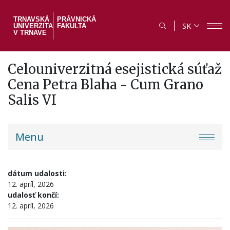
Skočiť
na
TRNAVSKÁ
PRÁVNICKÁ
SK
UNIVERZITA
FAKULTA
hlavný
V TRNAVE
obsah
Celouniverzitná esejistická súťaž
Cena Petra Blaha - Cum Grano
Salis VI
PF
Menu
menu
dátum udalosti:
12. apríl, 2026
udalosť končí:
12. apríl, 2026