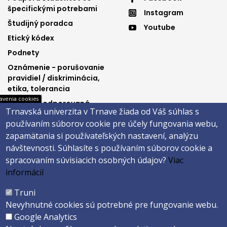
Footer
Footer
špecifickými potrebami
Instagram
menu
menu
Študijný poradca
Youtube
3
4
Etický kódex
Podnety
Oznámenie - porušovanie
pravidiel / diskriminácia,
etika, tolerancia
avenia cookies
Výučba podporovaná
Trnavská univerzita v Trnave žiada od Váš súhlas s
Ministerstvom
používaním súborov cookie pre účely fungovania webu,
spravodlivosti SR
zapamätania si používateľských nastavení, analýzu
návštevnosti.
Súhlasíte s používaním súborov cookie a
spracovaním súvisiacich osobných údajov?
Viac
Päta
informácií
Správca obsahu
Technická podpora
Truni
Vyhlásenie o prístupnosti
Cookies
Nevyhnutné cookies sú potrebné pre fungovanie webu.
Google Analytics
Copyright ©2026 Právnická fakulta · Trnavská univerzita v Trnave