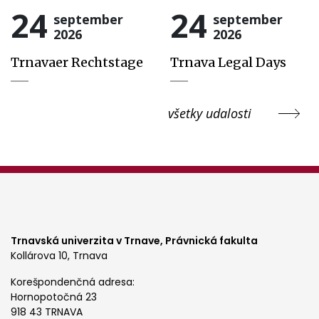
24
24
september
september
2026
2026
Trnavaer Rechtstage
Trnava Legal Days
všetky udalosti
Trnavská univerzita v Trnave,
Právnická fakulta
Kollárova 10, Trnava
Korešpondenčná adresa:
Hornopotočná 23
918 43 TRNAVA