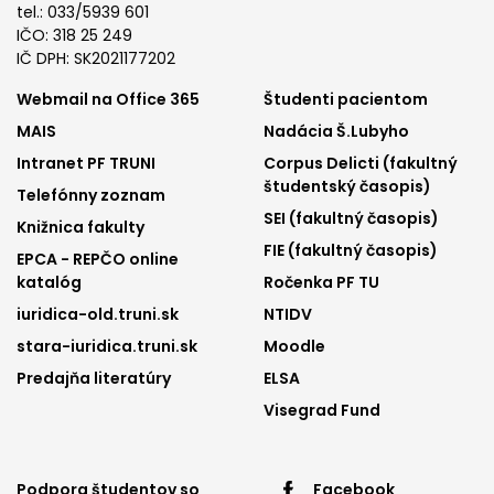
tel.: 033/5939 601
IČO: 318 25 249
IČ DPH: SK2021177202
Footer
Footer
Webmail na Office 365
Študenti pacientom
MAIS
Nadácia Š.Lubyho
menu
menu
Intranet PF TRUNI
Corpus Delicti (fakultný
1
2
študentský časopis)
Telefónny zoznam
SEI (fakultný časopis)
Knižnica fakulty
FIE (fakultný časopis)
EPCA - REPČO online
katalóg
Ročenka PF TU
iuridica-old.truni.sk
NTIDV
stara-iuridica.truni.sk
Moodle
Predajňa literatúry
ELSA
Visegrad Fund
Podpora študentov so
Facebook