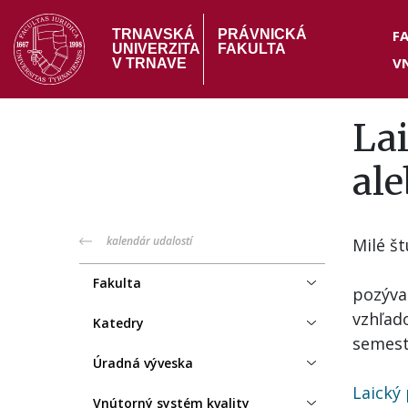
Skočiť
Hea
na
F
TRNAVSKÁ
PRÁVNICKÁ
UNIVERZITA
FAKULTA
hlavný
V
me
V TRNAVE
obsah
Lai
ale
PF
kalendár udalostí
Milé št
menu
Fakulta
pozýva
vzhľad
Katedry
semest
Úradná výveska
Laický
Vnútorný systém kvality