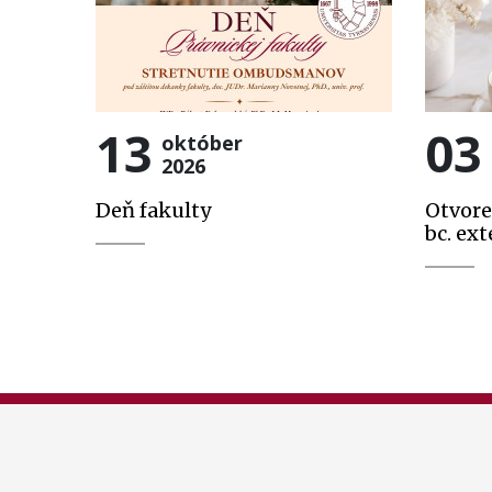
13
03
október
2026
Deň fakulty
Otvore
bc. ext