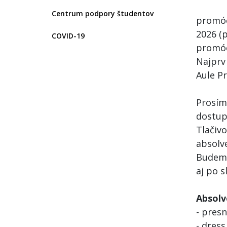
Centrum podpory študentov
promóc
2026 (
COVID-19
promóc
Najprv
Aule Pr
Prosím
dostu
Tlačiv
absolv
Budeme
aj po s
Absolv
- pres
- dres