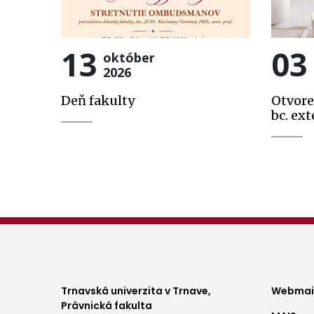
13
03
október
2026
Deň fakulty
Otvore
bc. ext
Foo
Trnavská univerzita v Trnave,
Webmail
Právnická fakulta