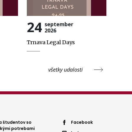
24
september
2026
Trnava Legal Days
všetky udalosti
ter
Footer
 študentov so
Facebook
ckými potrebami