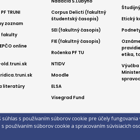
Nadácia Š.Lubyho
nu
menu
me
Študijn
 PF TRUNI
Corpus Delicti (fakultný
2
3
študentský časopis)
Etický 
ny zoznam
SEI (fakultný časopis)
Podnet
 fakulty
FIE (fakultný časopis)
Oznámen
REPČO online
pravidie
Ročenka PF TU
etika, t
-old.truni.sk
NTIDV
Výučba
Ministe
ridica.truni.sk
Moodle
spravod
 literatúry
ELSA
Visegrad Fund
a
š súhlas s používaním súborov cookie pre účely fungovania
obsahu
Technická podpora
Vyhlásenie o prístupnosti
Cookies
e s používaním súborov cookie a spracovaním súvisiacich o
 ©2026 Právnická fakulta · Trnavská univerzita v Trnave