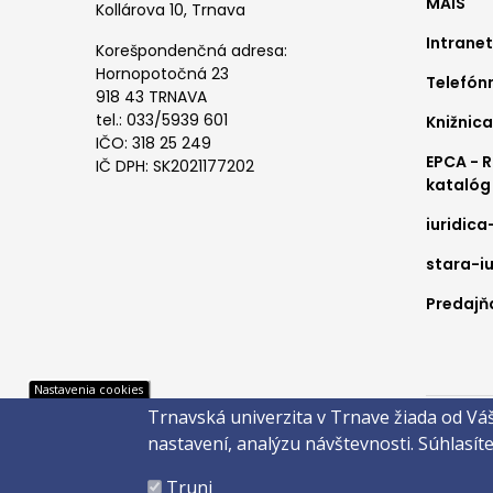
MAIS
me
Kollárova 10, Trnava
Intranet
1
Korešpondenčná adresa:
Hornopotočná 23
Telefón
918 43 TRNAVA
tel.: 033/5939 601
Knižnica
IČO: 318 25 249
EPCA - 
IČ DPH: SK2021177202
katalóg
iuridica
stara-iu
Predajňa
Pät
Nastavenia cookies
Trnavská univerzita v Trnave žiada od Vá
Správca 
nastavení, analýzu návštevnosti.
Súhlasít
Copyright
Truni