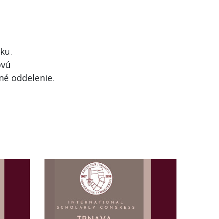
ku.
ovú
né oddelenie.