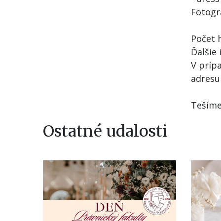
Fotogr
Počet 
Ďalšie
V príp
adres
Tešíme
Ostatné udalosti