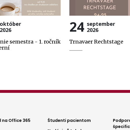
24
október
september
2026
2026
nie semestra - 1. ročník
Trnavaer Rechtstage
erní
ter
Footer
Foo
 na Office 365
Študenti pacientom
Podpora
špecifi