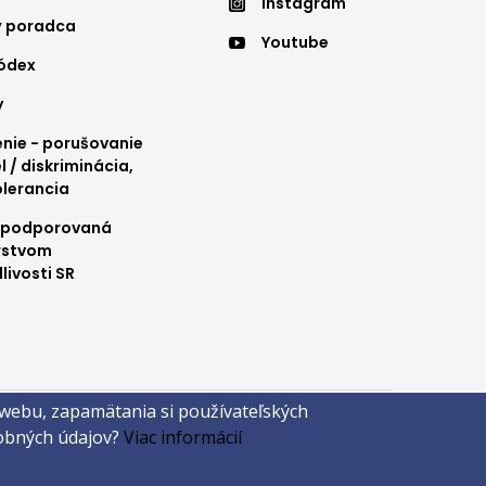
Instagram
nu
menu
ý poradca
Youtube
4
kódex
y
ie - porušovanie
l / diskriminácia,
olerancia
 podporovaná
rstvom
livosti SR
 webu, zapamätania si používateľských
sobných údajov?
Viac informácií