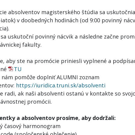
ie absolventov magisterského štúdia sa uskutočni
piatok) v doobedných hodinách (od 9:00 povinný nácv
ia).
 sa uskutoční povinný nácvik a následne začne prom
ávnickej fakulty.
e, aby ste na promócie priniesli vyplnené a podpísa
pné
TU
o nám pomôže doplniť ALUMNI zoznam
entov:
https://iuridica.truni.sk/absolventi
 radi, ak naši absolventi ostanú v kontakte so svo
lávnostnej promócii.
entky a absolventov prosíme, aby dodržali:
ný časový harmonogram
s code (spoločenské oblečenie)