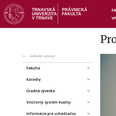
Skočiť
Hea
na
F
TRNAVSKÁ
PRÁVNICKÁ
UNIVERZITA
FAKULTA
hlavný
V
me
V TRNAVE
obsah
Pr
PF
kalendár udalostí
menu
Fakulta
Katedry
Úradná výveska
Vnútorný systém kvality
Informácie pre uchádzačov