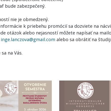
af bude zabezpečený.
hostí nie je obmedzený.
 informácie k priebehu promócií sa dozviete na nácvi
ade otázok alebo nejasností môžete napísať na mail
u
inge.lanczova@gmail.com
alebo sa obrátiť na študij
 sa na Vás.