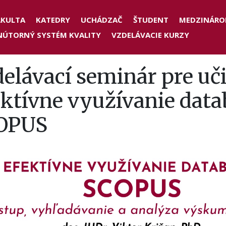
der
AKULTA
KATEDRY
UCHÁDZAČ
ŠTUDENT
MEDZINÁRO
NÚTORNÝ SYSTÉM KVALITY
VZDELÁVACIE KURZY
nu
elávací seminár pre uči
ektívne využívanie dat
OPUS