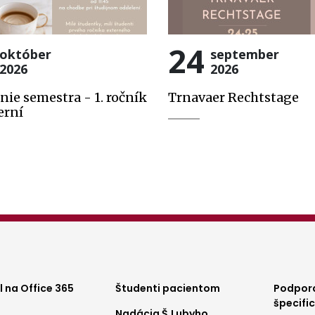
24
október
september
2026
2026
nie semestra - 1. ročník
Trnavaer Rechtstage
erní
ter
Footer
Foo
 na Office 365
Študenti pacientom
Podpora
špecifi
Nadácia Š.Lubyho