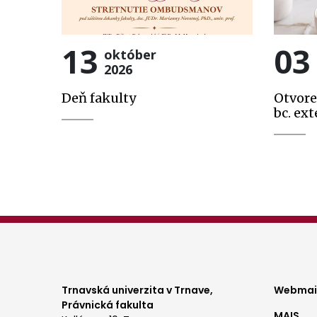
13
03
október
2026
Deň fakulty
Otvore
bc. ext
Foo
Trnavská univerzita v Trnave,
Webmail
Právnická fakulta
MAIS