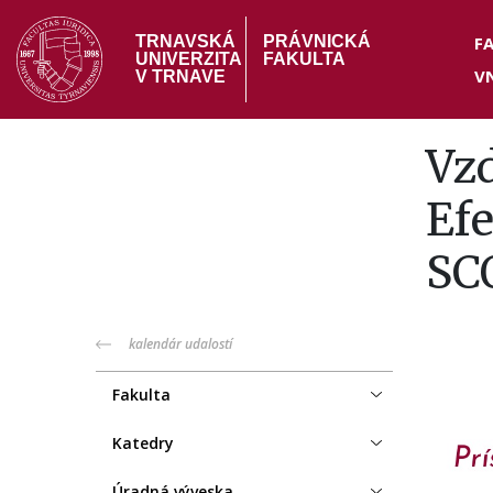
Skočiť
Hea
na
F
TRNAVSKÁ
PRÁVNICKÁ
UNIVERZITA
FAKULTA
hlavný
V
me
V TRNAVE
obsah
Vzd
Ef
SC
PF
kalendár udalostí
menu
Fakulta
Katedry
Úradná výveska