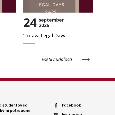
24
september
2026
Trnava Legal Days
všetky udalosti
ter
Footer
 študentov so
Facebook
ckými potrebami
Instagram