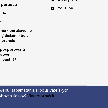
nu
menu
ý poradca
Youtube
4
kódex
y
ie - porušovanie
l / diskriminácia,
olerancia
 podporovaná
rstvom
livosti SR
 webu, zapamätania si používateľských
sobných údajov?
Viac informácií