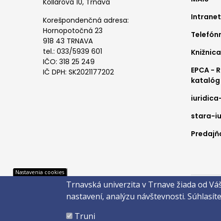
me
Kollárova 10, Trnava
Intranet
1
Korešpondenčná adresa:
Hornopotočná 23
Telefón
918 43 TRNAVA
tel.: 033/5939 601
Knižnica
IČO: 318 25 249
EPCA - 
IČ DPH: SK2021177202
katalóg
iuridica
stara-iu
Predajňa
Pät
Nastavenia cookies
Trnavská univerzita v Trnave žiada od Vá
Správca 
nastavení, analýzu návštevnosti.
Súhlasít
Copyright
Truni