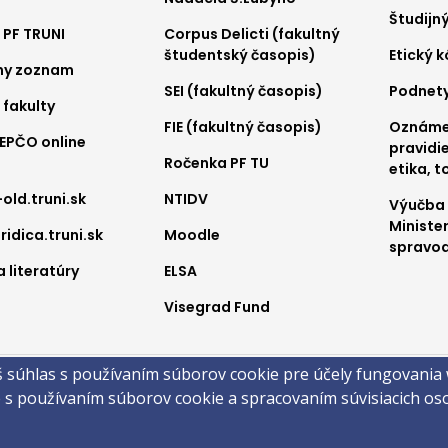
nu
menu
me
Študijn
 PF TRUNI
Corpus Delicti (fakultný
2
3
študentský časopis)
Etický 
ny zoznam
SEI (fakultný časopis)
Podnet
 fakulty
FIE (fakultný časopis)
Oznámen
REPČO online
pravidie
Ročenka PF TU
etika, t
-old.truni.sk
NTIDV
Výučba
Ministe
ridica.truni.sk
Moodle
spravod
 literatúry
ELSA
Visegrad Fund
a
š súhlas s používaním súborov cookie pre účely fungovania
obsahu
Technická podpora
Vyhlásenie o prístupnosti
Cookies
e s používaním súborov cookie a spracovaním súvisiacich o
 ©2026 Právnická fakulta · Trnavská univerzita v Trnave