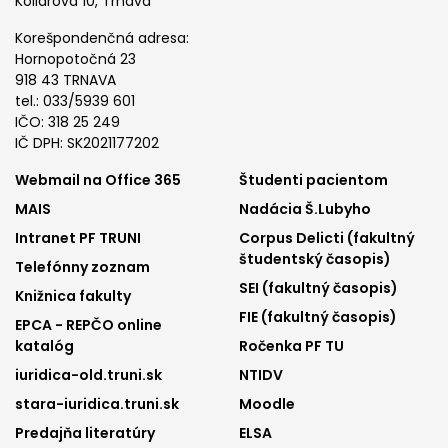
Kollárova 10, Trnava
Korešpondenčná adresa:
Hornopotočná 23
918 43 TRNAVA
tel.: 033/5939 601
IČO: 318 25 249
IČ DPH: SK2021177202
Footer
Footer
Webmail na Office 365
Študenti pacientom
MAIS
Nadácia Š.Lubyho
menu
menu
Intranet PF TRUNI
Corpus Delicti (fakultný
1
2
študentský časopis)
Telefónny zoznam
SEI (fakultný časopis)
Knižnica fakulty
FIE (fakultný časopis)
EPCA - REPČO online
katalóg
Ročenka PF TU
iuridica-old.truni.sk
NTIDV
stara-iuridica.truni.sk
Moodle
Predajňa literatúry
ELSA