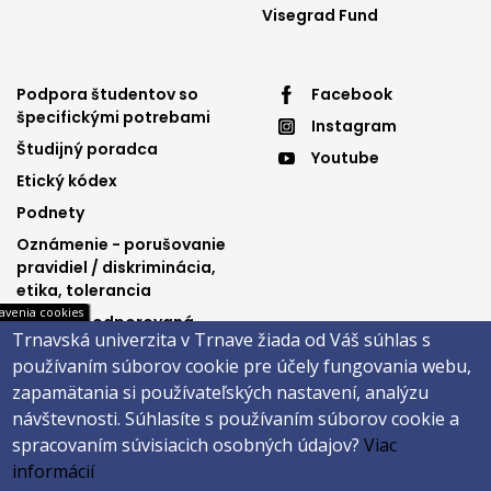
Visegrad Fund
Footer
Footer
Podpora študentov so
Facebook
špecifickými potrebami
Instagram
menu
menu
Študijný poradca
Youtube
3
4
Etický kódex
Podnety
Oznámenie - porušovanie
pravidiel / diskriminácia,
etika, tolerancia
avenia cookies
Výučba podporovaná
Trnavská univerzita v Trnave žiada od Váš súhlas s
Ministerstvom
používaním súborov cookie pre účely fungovania webu,
spravodlivosti SR
zapamätania si používateľských nastavení, analýzu
návštevnosti.
Súhlasíte s používaním súborov cookie a
spracovaním súvisiacich osobných údajov?
Viac
Päta
informácií