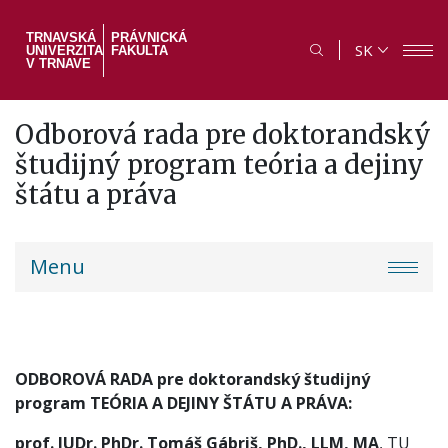
Skočiť
na
TRNAVSKÁ
PRÁVNICKÁ
SK
UNIVERZITA
FAKULTA
hlavný
V TRNAVE
obsah
Odborová rada pre doktorandský
študijný program teória a dejiny
štátu a práva
PF
Menu
menu
ODBOROVÁ RADA pre doktorandský študijný
program TEÓRIA A DEJINY ŠTÁTU A PRÁVA:
prof. JUDr. PhDr. Tomáš Gábriš, PhD., LLM, MA
, TU