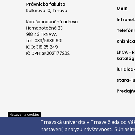
Foo
Právnická fakulta
MAIS
me
Kollárova 10, Trnava
Intranet
1
Korešpondenčná adresa:
Hornopotočná 23
Telefón
918 43 TRNAVA
tel.: 033/5939 601
Knižnica
IČO: 318 25 249
EPCA - 
IČ DPH: SK2021177202
katalóg
iuridica
stara-iu
Predajňa
Pät
Nastavenia cookies
Trnavská univerzita v Trnave žiada od Vá
Správca 
nastavení, analýzu návštevnosti.
Súhlasít