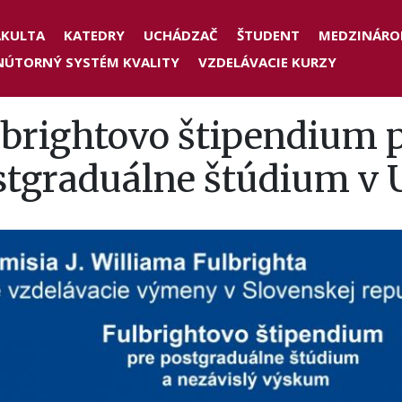
der
AKULTA
KATEDRY
UCHÁDZAČ
ŠTUDENT
MEDZINÁRO
NÚTORNÝ SYSTÉM KVALITY
VZDELÁVACIE KURZY
nu
lbrightovo štipendium 
stgraduálne štúdium v