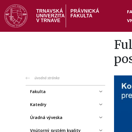
Skočiť
Hea
na
F
TRNAVSKÁ
PRÁVNICKÁ
UNIVERZITA
FAKULTA
hlavný
V
me
V TRNAVE
obsah
Fu
po
PF
úvodná stránka
menu
Fakulta
Katedry
Úradná výveska
Vnútorný systém kvality