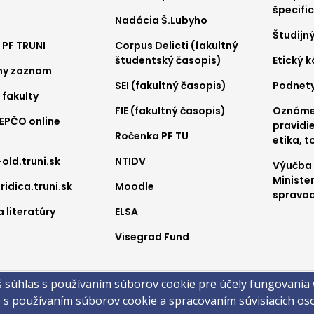
ter
Footer
Foo
špecifi
Nadácia Š.Lubyho
nu
menu
me
Študijn
 PF TRUNI
Corpus Delicti (fakultný
2
3
študentský časopis)
Etický 
ny zoznam
SEI (fakultný časopis)
Podnet
 fakulty
FIE (fakultný časopis)
Oznámen
REPČO online
pravidie
Ročenka PF TU
etika, t
-old.truni.sk
NTIDV
Výučba
Ministe
ridica.truni.sk
Moodle
spravod
 literatúry
ELSA
Visegrad Fund
a
š súhlas s používaním súborov cookie pre účely fungovania
obsahu
Technická podpora
Vyhlásenie o prístupnosti
Cookies
e s používaním súborov cookie a spracovaním súvisiacich o