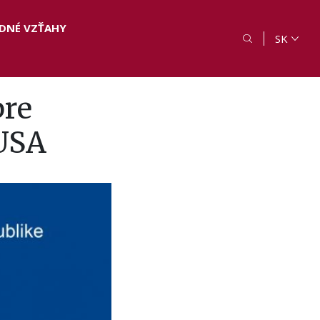
DNÉ VZŤAHY
SK
pre
 USA