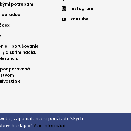
ter
Footer
ckými potrebami
Instagram
nu
menu
ý poradca
Youtube
4
kódex
y
ie - porušovanie
l / diskriminácia,
olerancia
 podporovaná
rstvom
livosti SR
 webu, zapamätania si používateľských
sobných údajov?
Viac informácií