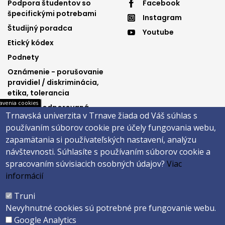
Footer
Footer
Podpora študentov so
Facebook
špecifickými potrebami
Instagram
menu
menu
Študijný poradca
Youtube
3
4
Etický kódex
Podnety
Oznámenie - porušovanie
pravidiel / diskriminácia,
etika, tolerancia
avenia cookies
Výučba podporovaná
Trnavská univerzita v Trnave žiada od Váš súhlas s
Ministerstvom
používaním súborov cookie pre účely fungovania webu,
spravodlivosti SR
zapamätania si používateľských nastavení, analýzu
návštevnosti.
Súhlasíte s používaním súborov cookie a
spracovaním súvisiacich osobných údajov?
Viac
Päta
informácií
Správca obsahu
Technická podpora
Truni
Vyhlásenie o prístupnosti
Cookies
Nevyhnutné cookies sú potrebné pre fungovanie webu.
Google Analytics
Copyright ©2026 Právnická fakulta · Trnavská univerzita v Trnave