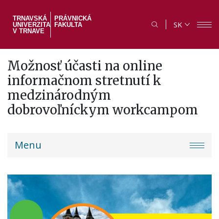
Skočiť
na
TRNAVSKÁ
PRÁVNICKÁ
SK
UNIVERZITA
FAKULTA
hlavný
V TRNAVE
obsah
Možnosť účasti na online
informačnom stretnutí k
medzinárodným
dobrovoľníckym workcampom
PF
Menu
menu