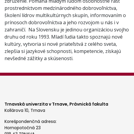
združenie. Pomáha mladým ľuďom osobnostne rásť
prostredníctvom medzinárodného dobrovoľníctva,
školení lídrov multikultúrnych skupín, informovaním o
prínosoch dobrovoľníctva a jeho rozvojom u nás i v
zahraničí. Na Slovensku je jedinou organizáciou svojho
druhu od roku 1993. Mladí ľudia takto spoznajú nové
kultúry, vytvoria si nové priateľstvá z celého sveta,
zlepšia si jazykové schopnosti, kompetencie, získajú
nevšedné zážitky a skúsenosti.
Trnavská univerzita v Trnave,
Právnická fakulta
Kollárova 10, Trnava
Korešpondenčná adresa:
Hornopotočná 23