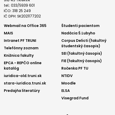
918 43 TRNAVA
tel.: 033/5939 601
IČO: 318 25 249
IČ DPH: SK2021177202
Footer
Footer
Webmail na Office 365
Študenti pacientom
MAIS
Nadácia Š.Lubyho
menu
menu
Intranet PF TRUNI
Corpus Delicti (fakultný
1
2
študentský časopis)
Telefónny zoznam
SEI (fakultný časopis)
Knižnica fakulty
FIE (fakultný časopis)
EPCA - REPČO online
katalóg
Ročenka PF TU
iuridica-old.truni.sk
NTIDV
stara-iuridica.truni.sk
Moodle
Predajňa literatúry
ELSA
Visegrad Fund