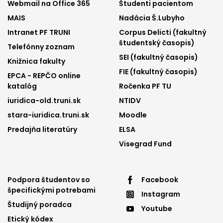
Footer
Footer
Webmail na Office 365
Študenti pacientom
MAIS
Nadácia Š.Lubyho
menu
menu
Intranet PF TRUNI
Corpus Delicti (fakultný
1
2
študentský časopis)
Telefónny zoznam
SEI (fakultný časopis)
Knižnica fakulty
FIE (fakultný časopis)
EPCA - REPČO online
katalóg
Ročenka PF TU
iuridica-old.truni.sk
NTIDV
stara-iuridica.truni.sk
Moodle
Predajňa literatúry
ELSA
Visegrad Fund
Footer
Footer
Podpora študentov so
Facebook
špecifickými potrebami
Instagram
menu
menu
Študijný poradca
Youtube
3
4
Etický kódex