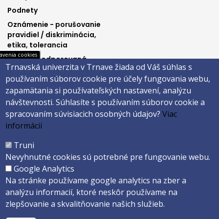
Podnety
Oznámenie - porušovanie
pravidiel / diskriminácia,
etika, tolerancia
avenia cookies
Výučba podporovaná
Trnavská univerzita v Trnave žiada od Váš súhlas s
Ministerstvom
používaním súborov cookie pre účely fungovania webu,
spravodlivosti SR
zapamätania si používateľských nastavení, analýzu
návštevnosti.
Súhlasíte s používaním súborov cookie a
spracovaním súvisiacich osobných údajov?
Viac
Päta
informácií
Správca obsahu
Technická podpora
Truni
Vyhlásenie o prístupnosti
Cookies
Nevyhnutné cookies sú potrebné pre fungovanie webu.
Google Analytics
Copyright ©2026 Právnická fakulta · Trnavská univerzita v Trnave
Na stránke používame google analytics na zber a
Created by
ActivIT s.r.o.
analýzu informacií, ktoré neskôr používame na
zlepšovanie a skvalitňovanie našich služieb.