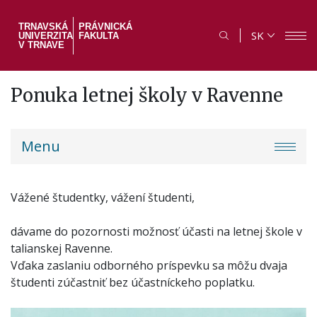
Skočiť
na
TRNAVSKÁ
PRÁVNICKÁ
SK
UNIVERZITA
FAKULTA
hlavný
V TRNAVE
obsah
Ponuka letnej školy v Ravenne
PF
Menu
menu
Vážené študentky, vážení študenti,
dávame do pozornosti možnosť účasti na letnej škole v
talianskej Ravenne.
Vďaka zaslaniu odborného príspevku sa môžu dvaja
študenti zúčastniť bez účastníckeho poplatku.