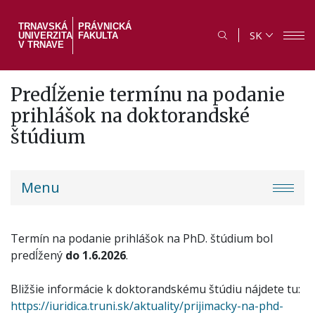
Skočiť
na
TRNAVSKÁ
PRÁVNICKÁ
SK
UNIVERZITA
FAKULTA
hlavný
V TRNAVE
obsah
Predĺženie termínu na podanie
prihlášok na doktorandské
štúdium
PF
Menu
menu
Termín na podanie prihlášok na PhD. štúdium bol
predĺžený
do 1.6.2026
.
Bližšie informácie k doktorandskému štúdiu nájdete tu:
https://iuridica.truni.sk/aktuality/prijimacky-na-phd-