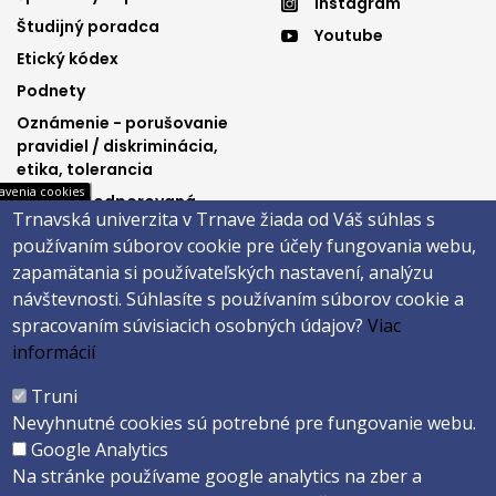
Instagram
menu
menu
Študijný poradca
Youtube
3
4
Etický kódex
Podnety
Oznámenie - porušovanie
pravidiel / diskriminácia,
etika, tolerancia
avenia cookies
Výučba podporovaná
Trnavská univerzita v Trnave žiada od Váš súhlas s
Ministerstvom
používaním súborov cookie pre účely fungovania webu,
spravodlivosti SR
zapamätania si používateľských nastavení, analýzu
návštevnosti.
Súhlasíte s používaním súborov cookie a
spracovaním súvisiacich osobných údajov?
Viac
Päta
informácií
Správca obsahu
Technická podpora
Truni
Vyhlásenie o prístupnosti
Cookies
Nevyhnutné cookies sú potrebné pre fungovanie webu.
Google Analytics
Copyright ©2026 Právnická fakulta · Trnavská univerzita v Trnave
Na stránke používame google analytics na zber a
Created by
ActivIT s.r.o.