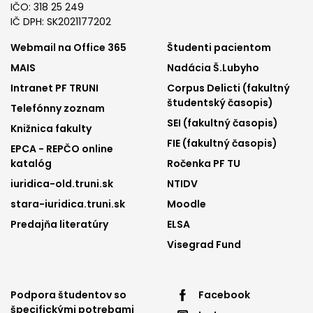
IČO: 318 25 249
IČ DPH: SK2021177202
Footer
Footer
Webmail na Office 365
Študenti pacientom
MAIS
Nadácia Š.Lubyho
menu
menu
Intranet PF TRUNI
Corpus Delicti (fakultný
1
2
študentský časopis)
Telefónny zoznam
SEI (fakultný časopis)
Knižnica fakulty
FIE (fakultný časopis)
EPCA - REPČO online
katalóg
Ročenka PF TU
iuridica-old.truni.sk
NTIDV
stara-iuridica.truni.sk
Moodle
Predajňa literatúry
ELSA
Visegrad Fund
Footer
Footer
Podpora študentov so
Facebook
špecifickými potrebami