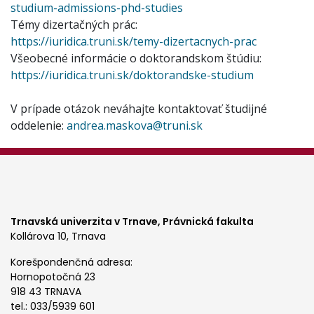
studium-admissions-phd-studies
Témy dizertačných prác:
https://iuridica.truni.sk/temy-dizertacnych-prac
Všeobecné informácie o doktorandskom štúdiu:
https://iuridica.truni.sk/doktorandske-studium
V prípade otázok neváhajte kontaktovať študijné
oddelenie:
andrea.maskova@truni.sk
Trnavská univerzita v Trnave,
Právnická fakulta
Kollárova 10, Trnava
Korešpondenčná adresa:
Hornopotočná 23
918 43 TRNAVA
tel.: 033/5939 601