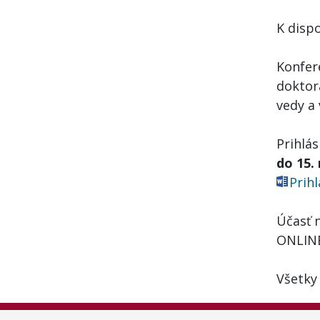
K dispo
Konfer
doktor
vedy a
Prihlá
do 15.
Prih
Účasť 
ONLINE
Všetky