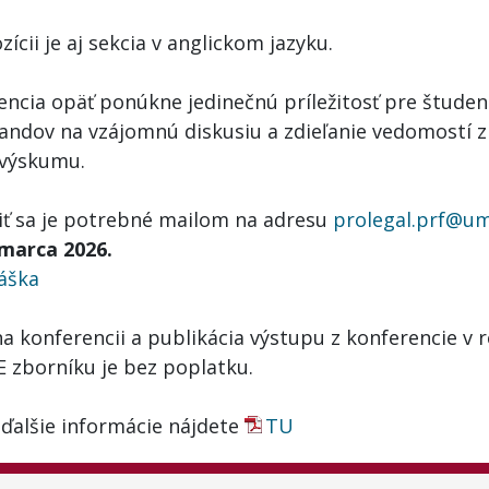
zícii je aj sekcia v anglickom jazyku.
encia opäť ponúkne jedinečnú príležitosť pre študen
andov na vzájomnú diskusiu a zdieľanie vedomostí z 
 výskumu.
siť sa je potrebné mailom na adresu
prolegal.prf@u
 marca 2026.
láška
na konferencii a publikácia výstupu z konferencie v
 zborníku je bez poplatku.
 ďalšie informácie nájdete
TU