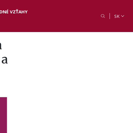
DNÉ VZŤAHY
SK
a
 a