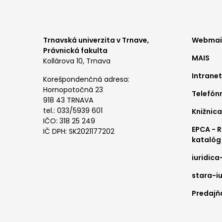
Foo
Trnavská univerzita v Trnave,
Webmail
Právnická fakulta
MAIS
me
Kollárova 10, Trnava
Intranet
1
Korešpondenčná adresa:
Hornopotočná 23
Telefón
918 43 TRNAVA
tel.: 033/5939 601
Knižnica
IČO: 318 25 249
EPCA - 
IČ DPH: SK2021177202
katalóg
iuridica
stara-iu
Predajňa