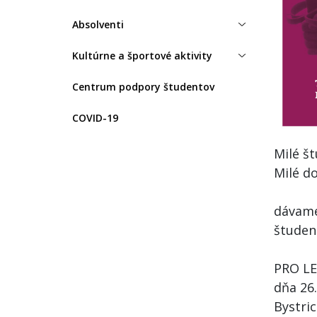
Absolventi
Kultúrne a športové aktivity
Centrum podpory študentov
COVID-19
Milé št
Milé d
dávame
študen
PRO LE
dňa 26.
Bystric