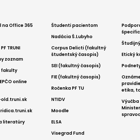
ter
Footer
Foo
 na Office 365
Študenti pacientom
Podpora
špecifi
Nadácia Š.Lubyho
nu
menu
me
Študijn
 PF TRUNI
Corpus Delicti (fakultný
2
3
študentský časopis)
Etický 
ny zoznam
SEI (fakultný časopis)
Podnet
 fakulty
FIE (fakultný časopis)
Oznámen
REPČO online
pravidie
Ročenka PF TU
etika, t
-old.truni.sk
NTIDV
Výučba
Ministe
ridica.truni.sk
Moodle
spravod
 literatúry
ELSA
Visegrad Fund