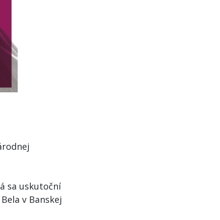
árodnej
á sa uskutoční
 Bela v Banskej