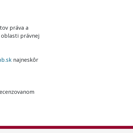
tov práva a
oblasti právnej
mb.sk
najneskôr
 recenzovanom