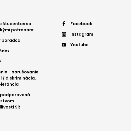
ter
Footer
 študentov so
Facebook
ckými potrebami
Instagram
nu
menu
ý poradca
Youtube
4
kódex
y
ie - porušovanie
l / diskriminácia,
olerancia
 podporovaná
rstvom
livosti SR