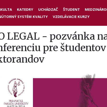
der
AKULTA
KATEDRY
UCHÁDZAČ
ŠTUDENT
MEDZINÁRO
NÚTORNÝ SYSTÉM KVALITY
VZDELÁVACIE KURZY
nu
O LEGAL - pozvánka n
ferenciu pre študentov
ktorandov