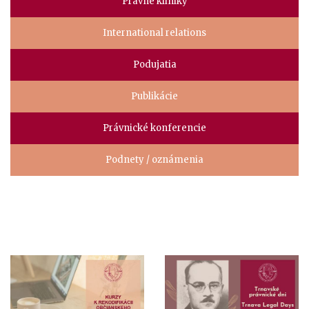
Právne kliniky
International relations
Podujatia
Publikácie
Právnické konferencie
Podnety / oznámenia