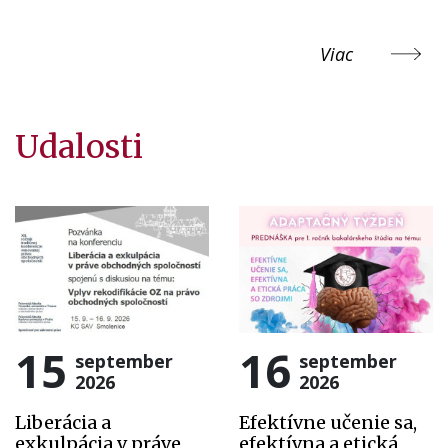
Viac
Udalosti
15
16
september
september
2026
2026
Liberácia a
Efektívne učenie sa,
exkulpácia v práve
efektívna a etická