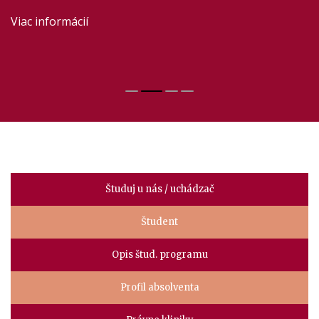
dni
mojej fakulty?
Viac informácií
Viac informácií
Invitation I Einladung
Manuál pre študentov
Faculty
Študuj u nás / uchádzač
menu
Študent
Opis štud. programu
Profil absolventa