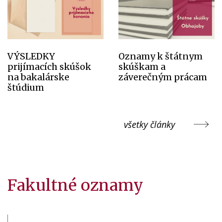
VÝSLEDKY
Oznamy k štátnym
prijímacích skúšok
skúškam a
na bakalárske
záverečným prácam
štúdium
všetky články
Fakultné oznamy