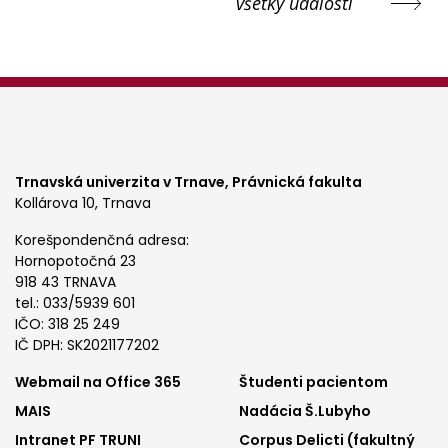
všetky udalosti
Trnavská univerzita v Trnave,
Právnická fakulta
Kollárova 10, Trnava
Korešpondenčná adresa:
Hornopotočná 23
918 43 TRNAVA
tel.: 033/5939 601
IČO: 318 25 249
IČ DPH: SK2021177202
Footer
Footer
Webmail na Office 365
Študenti pacientom
MAIS
Nadácia Š.Lubyho
menu
menu
Intranet PF TRUNI
Corpus Delicti (fakultný