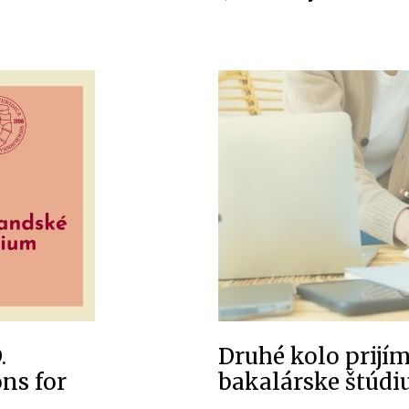
.
Druhé kolo prijí
ns for
bakalárske štúd