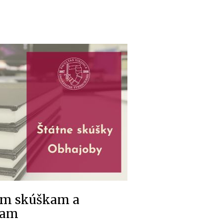
ym skúškam a
cam