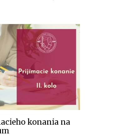
macieho konania na
ium