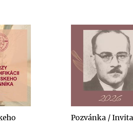
skeho
Pozvánka / Invit