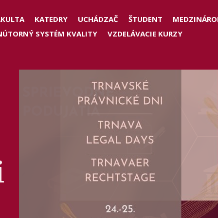
der
AKULTA
KATEDRY
UCHÁDZAČ
ŠTUDENT
MEDZINÁRO
NÚTORNÝ SYSTÉM KVALITY
VZDELÁVACIE KURZY
nu
h
i