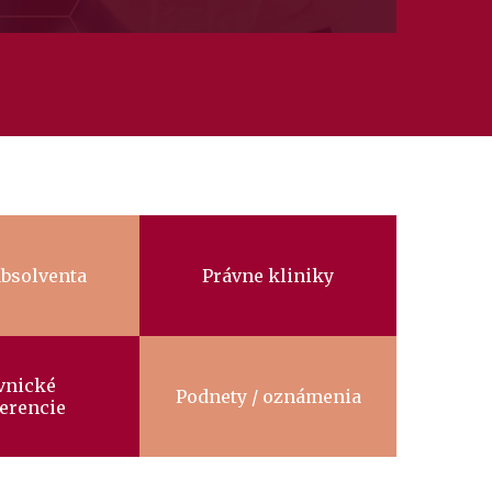
absolventa
Právne kliniky
vnické
Podnety / oznámenia
erencie