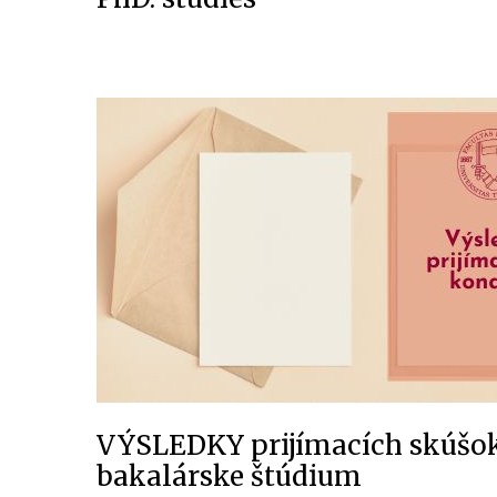
VÝSLEDKY prijímacích skúšo
bakalárske štúdium