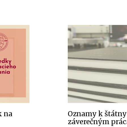
k na
Oznamy k štátn
záverečným prá