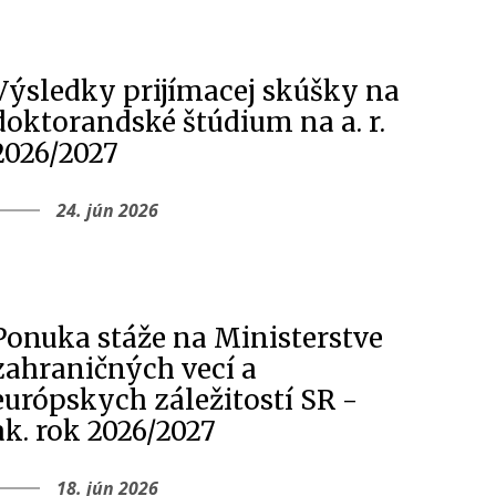
Výsledky prijímacej skúšky na
doktorandské štúdium na a. r.
2026/2027
24. jún 2026
Ponuka stáže na Ministerstve
zahraničných vecí a
európskych záležitostí SR -
ak. rok 2026/2027
18. jún 2026