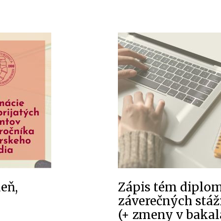
eň,
Zápis tém diplo
záverečných stáží
(+ zmeny v bakal