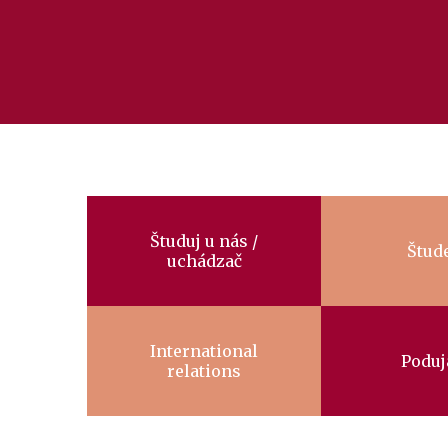
Manuál pre študentov
Faculty
Študuj u nás /
menu
Štud
uchádzač
International
Poduj
relations