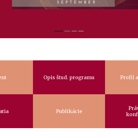
ent
Opis štud. programu
Profil 
Prá
atia
Publikácie
konf