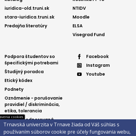
iuridica-old.truni.sk
NTIDV
stara-iuridica.truni.sk
Moodle
Predajňa literatúry
ELSA
Visegrad Fund
Footer
Footer
Podpora študentov so
Facebook
špecifickými potrebami
Instagram
menu
menu
Študijný poradca
Youtube
3
4
Etický kódex
Podnety
Oznámenie - porušovanie
pravidiel / diskriminácia,
etika, tolerancia
avenia cookies
Výučba podporovaná
Trnavská univerzita v Trnave žiada od Váš súhlas s
Ministerstvom
používaním súborov cookie pre účely fungovania webu,
spravodlivosti SR