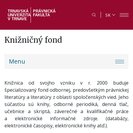
Skočiť
na
TRNAVSKÁ
PRÁVNICKÁ
SK
UNIVERZITA
FAKULTA
hlavný
V TRNAVE
obsah
Knižničný fond
PF
Menu
menu
Knižnica od svojho vzniku v r. 2000 buduje
špecializovaný fond odbornej, predovšetkým právnickej
literatúry a literatúry z oblasti spoločenských vied. Jeho
súčasťou sú knihy, odborné periodiká, denná tlač,
učebnice a skriptá, záverečné a kvalifikačné práce
a elektronické informačné zdroje. (databázy,
elektronické časopisy, elektronické knihy atď.).