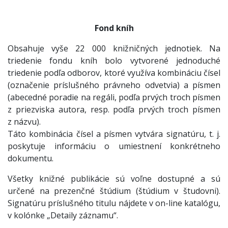
Fond kníh
Obsahuje vyše 22 000 knižničných jednotiek. Na
triedenie fondu kníh bolo vytvorené jednoduché
triedenie podľa odborov, ktoré využíva kombináciu čísel
(označenie príslušného právneho odvetvia) a písmen
(abecedné poradie na regáli, podľa prvých troch písmen
z priezviska autora, resp. podľa prvých troch písmen
z názvu).
Táto kombinácia čísel a písmen vytvára signatúru, t. j.
poskytuje informáciu o umiestnení konkrétneho
dokumentu.
Všetky knižné publikácie sú voľne dostupné a sú
určené na prezenčné štúdium (štúdium v študovni).
Signatúru príslušného titulu nájdete v on-line katalógu,
v kolónke „Detaily záznamu“.