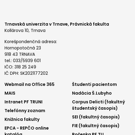
Trnavská univerzita v Trnave,
Právnická fakulta
Kollárova 10, Trnava
Korešpondenčná adresa:
Hornopotočná 23
918 43 TRNAVA
tel.: 033/5939 601
IČO: 318 25 249
IČ DPH: SK2021177202
Footer
Footer
Webmail na Office 365
Študenti pacientom
MAIS
Nadácia Š.Lubyho
menu
menu
Intranet PF TRUNI
Corpus Delicti (fakultný
1
2
študentský časopis)
Telefónny zoznam
SEI (fakultný časopis)
Knižnica fakulty
FIE (fakultný časopis)
EPCA - REPČO online
katalóg
Ročenka PF TU