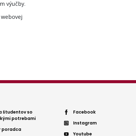
om výučby.
 webovej
ter
Footer
 študentov so
Facebook
ckými potrebami
Instagram
nu
menu
ý poradca
Youtube