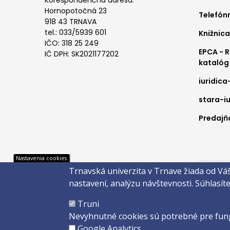
1
Hornopotočná 23
Telefón
918 43 TRNAVA
tel.: 033/5939 601
Knižnica
IČO: 318 25 249
EPCA - 
IČ DPH: SK2021177202
katalóg
iuridica
stara-iu
Predajňa
Pät
Nastavenia cookies
Trnavská univerzita v Trnave žiada od Vá
Správca 
nastavení, analýzu návštevnosti.
Súhlasít
Copyright
Truni
Created 
Nevyhnutné cookies sú potrebné pre fun
Google Analytics