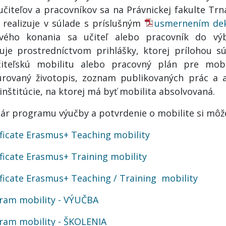
učiteľov a pracovníkov sa na Právnickej fakulte Trna
 realizuje v súlade s príslušným
usmernením de
vého konania sa učiteľ alebo pracovník do vý
suje prostredníctvom prihlášky, ktorej prílohou 
iteľskú mobilitu alebo pracovný plán pre mobil
úrovaný životopis, zoznam publikovaných prác a a
inštitúcie, na ktorej má byť mobilita absolvovaná.
ár programu výučby a potvrdenie o mobilite si môže
ificate Erasmus+ Teaching mobility
ificate Erasmus+ Training mobility
ificate Erasmus+ Teaching / Training mobility
ram mobility - VÝUČBA
ram mobility - ŠKOLENIA