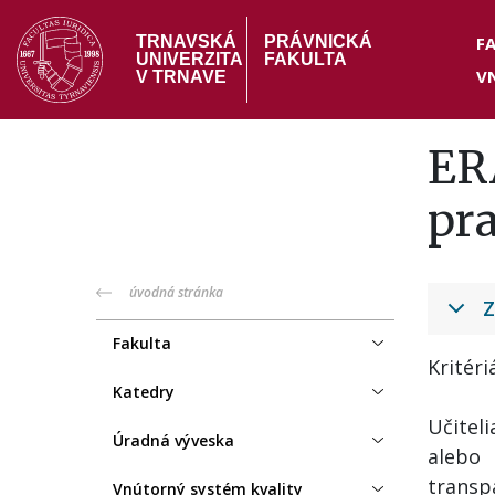
Skočiť
Hea
na
F
TRNAVSKÁ
PRÁVNICKÁ
UNIVERZITA
FAKULTA
hlavný
V
me
V TRNAVE
obsah
ER
pr
PF
úvodná stránka
Z
menu
Fakulta
Kritér
Katedry
Učitel
Úradná výveska
alebo 
transp
Vnútorný systém kvality