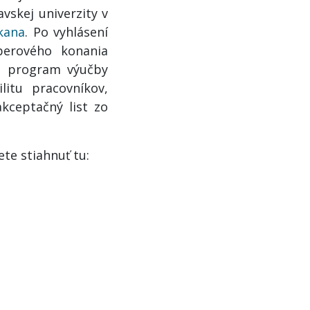
vskej univerzity v
kana
. Po vyhlásení
berového konania
sú program výučby
itu pracovníkov,
kceptačný list zo
te stiahnuť tu: