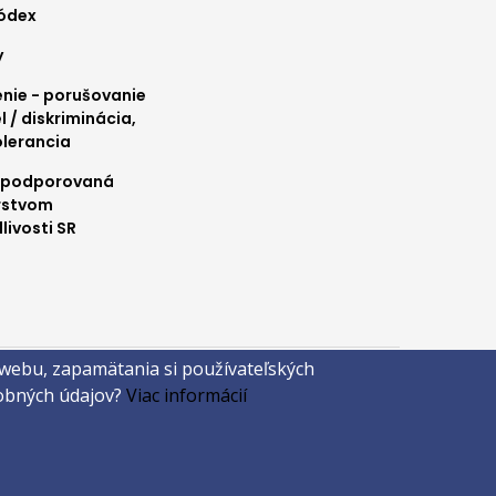
4
kódex
y
ie - porušovanie
l / diskriminácia,
olerancia
 podporovaná
rstvom
livosti SR
 webu, zapamätania si používateľských
sobných údajov?
Viac informácií