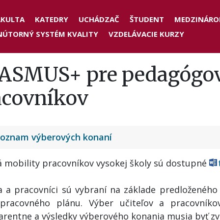
der
AKULTA
KATEDRY
UCHÁDZAČ
ŠTUDENT
MEDZINÁRO
NÚTORNÝ SYSTÉM KVALITY
VZDELÁVACIE KURZY
nu
ASMUS+ pre pedagógov
acovníkov
oznam výberových konaní
iá mobility pracovníkov vysokej školy sú dostupné
ia a pracovníci sú vybraní na základe predloženéh
pracovného plánu. Výber učiteľov a pracovníko
arentne a výsledky výberového konania musia byť zv