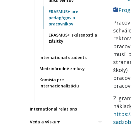
absolventov
Prog
ERASMUS+ pre
pedagógov a
Praco
pracovníkov
schvál
ERASMUS+ skúsenosti a
rektor
zážitky
pracov
musí b
International students
strana
Medzinárodné zmluvy
školy)
pracov
Komisia pre
pracovn
internacionalizáciu
Z gran
náklad
International relations
https:
sadzob
Veda a výskum