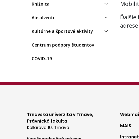
Mobili
Knižnica
Ďalšie
Absolventi
adres
Kultúrne a športové aktivity
Centrum podpory študentov
COVID-19
Foo
Trnavská univerzita v Trnave,
Webmail
Právnická fakulta
MAIS
me
Kollárova 10, Trnava
Intranet
Korešpondenčná adresa: