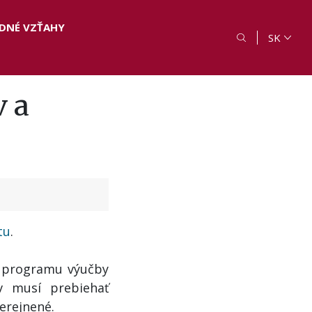
DNÉ VZŤAHY
SK
 a
tu
.
o programu výučby
v musí prebiehať
erejnené.