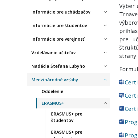
Výber 
Informácie pre uchádzačov
Trnave
výbero
Informácie pre študentov
prihla
pre uč
Informácie pre verejnosť
štrukt
Vzdelávanie učiteľov
strany 
Nadácia Štefana Lubyho
Formul
Medzinárodné vzťahy
Cert
Oddelenie
Cert
ERASMUS+
Cert
ERASMUS+ pre
študentov
Prog
ERASMUS+ pre
Prog