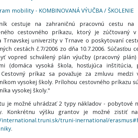
ram mobility - KOMBINOVANÁ VÝUČBA / ŠKOLENIE
vník cestuje na zahraničnú pracovnú cestu n
eného cestovného príkazu, ktorý je zúčtovaný v
a Trnavskej univerzity v Trnave o poskytovaní ces
ných cestách č.7/2006 zo dňa 10.7.2006. Súčasťou 
yť vopred schválený plán výučby (pracovný plán
mi (domáca vysoká škola, hosťujúca inštitúcia, 
. Cestovný príkaz sa považuje za zmluvu medzi 
níkom vysokej školy. Prílohou cestovného príkazu sú 
íka vysokej školy."
tu je možné uhrádzať 2 typy nákladov - pobytové n
y. Konkrétnu výšku grantov je možné zistiť n
//international.truni.sk/truni-inernational/erasmus#
niky
.