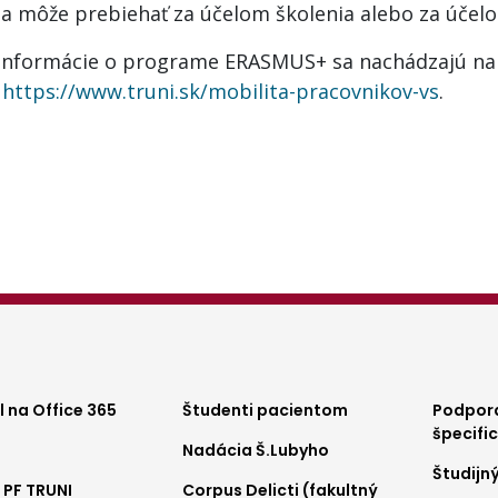
ta môže prebiehať za účelom školenia alebo za účel
 informácie o programe ERASMUS+ sa nachádzajú na
e
https://www.truni.sk/mobilita-pracovnikov-vs
.
ter
Footer
Foo
 na Office 365
Študenti pacientom
Podpora
špecifi
Nadácia Š.Lubyho
nu
menu
me
Študijn
 PF TRUNI
Corpus Delicti (fakultný