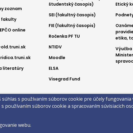
2
3
študentský časopis)
Etický 
ny zoznam
SEI (fakultný časopis)
Podnet
 fakulty
FIE (fakultný časopis)
Oznámen
REPČO online
pravidie
Ročenka PF TU
etika, t
-old.truni.sk
NTIDV
Výučba
Ministe
ridica.truni.sk
Moodle
spravod
 literatúry
ELSA
Visegrad Fund
a
š súhlas s používaním súborov cookie pre účely fungovania
obsahu
Technická podpora
Vyhlásenie o prístupnosti
Cookies
e s používaním súborov cookie a spracovaním súvisiacich o
 ©2026 Právnická fakulta · Trnavská univerzita v Trnave
by
ActivIT s.r.o.
govanie webu.