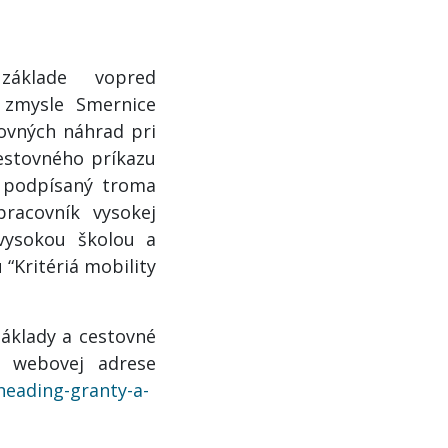
a základe vopred
 zmysle Smernice
tovných náhrad pri
cestovného príkazu
) podpísaný troma
pracovník vysokej
vysokou školou a
“Kritériá mobility
áklady a cestovné
a webovej adrese
heading-granty-a-