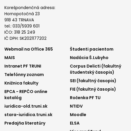
Korešpondenčná adresa:
Hornopotočná 23
918 43 TRNAVA
tel.: 033/5939 601
IČO: 318 25 249
IČ DPH: SK2021177202
Footer
Footer
Webmail na Office 365
Študenti pacientom
MAIS
Nadácia Š.Lubyho
menu
menu
Intranet PF TRUNI
Corpus Delicti (fakultný
1
2
študentský časopis)
Telefónny zoznam
SEI (fakultný časopis)
Knižnica fakulty
FIE (fakultný časopis)
EPCA - REPČO online
katalóg
Ročenka PF TU
iuridica-old.truni.sk
NTIDV
stara-iuridica.truni.sk
Moodle
Predajňa literatúry
ELSA