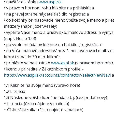
• navštívte stánku
www.aspi.sk
• v pravom hornom rohu kliknite na prihlásiť sa
• na pravej strane nájdete tlačidlo registrácia
• do kolónky prihlasovacie meno vpíšte svoje meno a prie
medzery (napr. Jozef.Vesely)
• vyplňte Vaše meno a priezvisko, mailovú adresu a vymysli
(napr. Heslo 123)
• po vyplnení údajov kliknite na tlačidlo „registrácia“
• na Vašu mailovú adresu Vám zašleme overovací mail s 
ktorý treba do 30 min. kliknúť
• prihláste sa na stránke
www.aspi.sk
(v pravom hornom r
• licenciu priradíte v Zákazníckom profile –
https://www.aspi.sk/accounts/contractor/selectNewNavi
a
1.1 Kliknite na svoje meno (vpravo hore)
1.2 Licencia
1.3 Následne vpíšte licenčné údaje t. j. (cez pridať nový)
* Licencia: (číslo nájdete v mailoch)
* Číslo zákazníka: (číslo nájdete v mailoch)