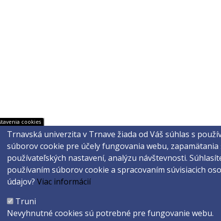
stavenia cookies
Trnavská univerzita v Trnave žiada od Váš súhlas s použ
súborov cookie pre účely fungovania webu, zapamätania 
používateľských nastavení, analýzu návštevnosti.
Súhlasít
používaním súborov cookie a spracovaním súvisiacich os
údajov?
Viac informácií
Truni
Nevyhnutné cookies sú potrebné pre fungovanie webu.