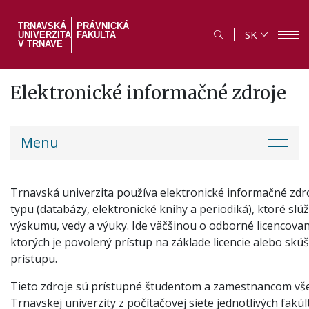
Skočiť
na
TRNAVSKÁ
PRÁVNICKÁ
SK
UNIVERZITA
FAKULTA
hlavný
V TRNAVE
obsah
Elektronické informačné zdroje
PF
Menu
menu
Trnavská univerzita používa elektronické informačné zd
typu (databázy, elektronické knihy a periodiká), ktoré sl
výskumu, vedy a výuky. Ide väčšinou o odborné licencovan
ktorých je povolený prístup na základe licencie alebo sk
prístupu.
Tieto zdroje sú prístupné študentom a zamestnancom vše
Trnavskej univerzity z počítačovej siete jednotlivých fakúlt