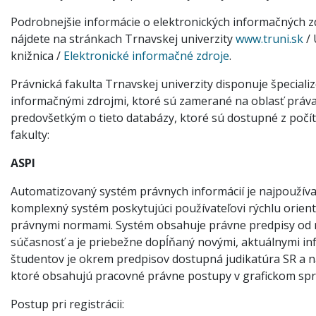
Podrobnejšie informácie o elektronických informačných z
nájdete na stránkach Trnavskej univerzity
www.truni.sk
/ 
knižnica /
Elektronické informačné zdroje
.
Právnická fakulta Trnavskej univerzity disponuje špecial
informačnými zdrojmi, ktoré sú zamerané na oblasť práva
predovšetkým o tieto databázy, ktoré sú dostupné z počít
fakulty:
ASPI
Automatizovaný systém právnych informácií je najpoužíva
komplexný systém poskytujúci používateľovi rýchlu orientá
právnymi normami. Systém obsahuje právne predpisy od r
súčasnosť a je priebežne dopĺňaný novými, aktuálnymi in
študentov je okrem predpisov dostupná judikatúra SR a n
ktoré obsahujú pracovné právne postupy v grafickom spr
Postup pri registrácii: