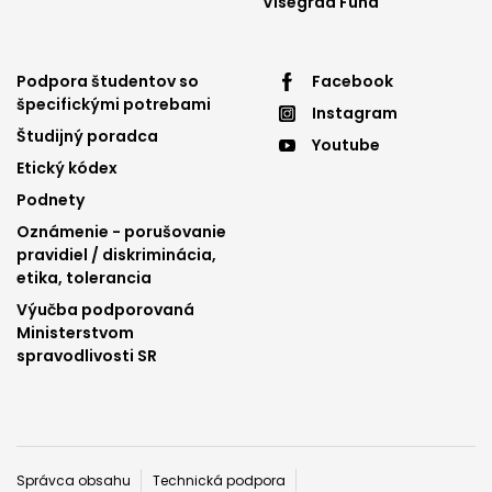
Visegrad Fund
Footer
Footer
Podpora študentov so
Facebook
špecifickými potrebami
Instagram
menu
menu
Študijný poradca
Youtube
3
4
Etický kódex
Podnety
Oznámenie - porušovanie
pravidiel / diskriminácia,
etika, tolerancia
Výučba podporovaná
Ministerstvom
spravodlivosti SR
Päta
Správca obsahu
Technická podpora