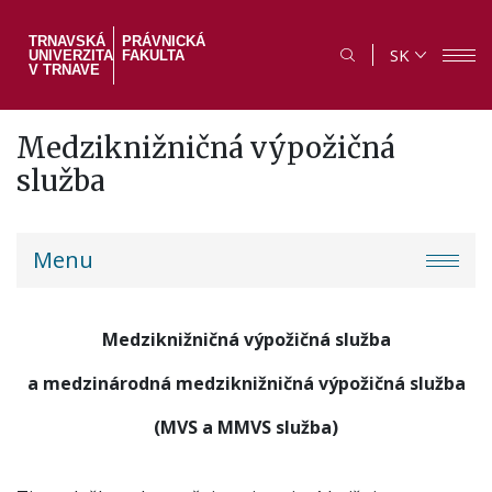
Skočiť
na
TRNAVSKÁ
PRÁVNICKÁ
SK
UNIVERZITA
FAKULTA
hlavný
V TRNAVE
obsah
Medziknižničná výpožičná
služba
PF
Menu
menu
Medziknižničná výpožičná služba
a medzinárodná medziknižničná výpožičná služba
(MVS a MMVS služba)