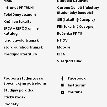
MAIS
Nadácia Š.Lubyho
menu
menu
Intranet PF TRUNI
Corpus Delicti (fakultný
1
2
študentský časopis)
Telefónny zoznam
SEI (fakultný časopis)
Knižnica fakulty
FIE (fakultný časopis)
EPCA - REPČO online
katalóg
Ročenka PF TU
iuridica-old.truni.sk
NTIDV
stara-iuridica.truni.sk
Moodle
Predajňa literatúry
ELSA
Visegrad Fund
Footer
Footer
Podpora študentov so
Facebook
špecifickými potrebami
Instagram
menu
menu
Študijný poradca
Youtube
3
4
Etický kódex
Podnety