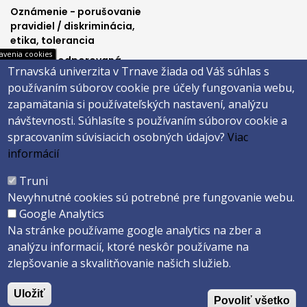
Oznámenie - porušovanie
pravidiel / diskriminácia,
etika, tolerancia
avenia cookies
Výučba podporovaná
Trnavská univerzita v Trnave žiada od Váš súhlas s
Ministerstvom
používaním súborov cookie pre účely fungovania webu,
spravodlivosti SR
zapamätania si používateľských nastavení, analýzu
návštevnosti.
Súhlasíte s používaním súborov cookie a
spracovaním súvisiacich osobných údajov?
Viac
Päta
informácií
Správca obsahu
Technická podpora
Truni
Vyhlásenie o prístupnosti
Cookies
Nevyhnutné cookies sú potrebné pre fungovanie webu.
Google Analytics
Copyright ©2026 Právnická fakulta · Trnavská univerzita v Trnave
Na stránke používame google analytics na zber a
Created by
ActivIT s.r.o.
analýzu informacií, ktoré neskôr používame na
zlepšovanie a skvalitňovanie našich služieb.
Uložiť
Povoliť všetko