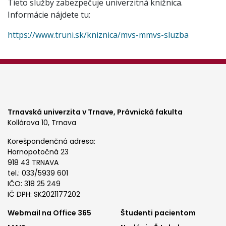
Tieto služby zabezpečuje univerzitná knižnica.
Informácie nájdete tu:
https://www.truni.sk/kniznica/mvs-mmvs-sluzba
Trnavská univerzita v Trnave,
Právnická fakulta
Kollárova 10, Trnava
Korešpondenčná adresa:
Hornopotočná 23
918 43 TRNAVA
tel.: 033/5939 601
IČO: 318 25 249
IČ DPH: SK2021177202
Footer
Footer
Webmail na Office 365
Študenti pacientom