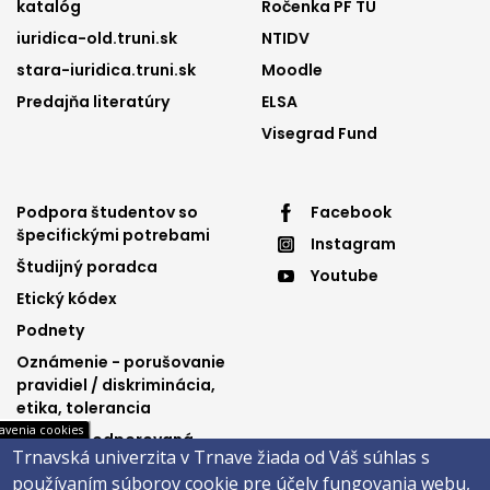
katalóg
Ročenka PF TU
iuridica-old.truni.sk
NTIDV
stara-iuridica.truni.sk
Moodle
Predajňa literatúry
ELSA
Visegrad Fund
Footer
Footer
Podpora študentov so
Facebook
špecifickými potrebami
Instagram
menu
menu
Študijný poradca
Youtube
3
4
Etický kódex
Podnety
Oznámenie - porušovanie
pravidiel / diskriminácia,
etika, tolerancia
avenia cookies
Výučba podporovaná
Trnavská univerzita v Trnave žiada od Váš súhlas s
Ministerstvom
používaním súborov cookie pre účely fungovania webu,
spravodlivosti SR