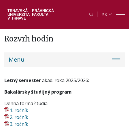
Skočiť
na
TRNAVSKÁ
PRÁVNICKÁ
SK
UNIVERZITA
FAKULTA
hlavný
V TRNAVE
obsah
Rozvrh hodín
PF
Menu
menu
Letný semester
akad. roka 2025/2026
:
Bakalársky študijný program
Denná forma štúdia
1. ročník
2. ročník
3. ročník