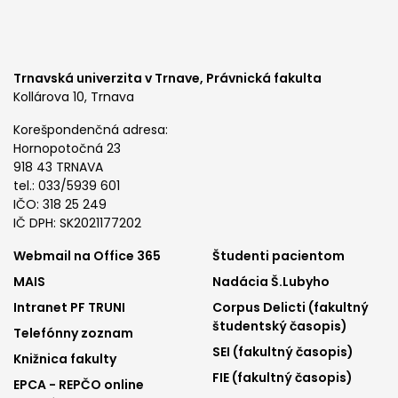
Trnavská univerzita v Trnave,
Právnická fakulta
Kollárova 10, Trnava
Korešpondenčná adresa:
Hornopotočná 23
918 43 TRNAVA
tel.: 033/5939 601
IČO: 318 25 249
IČ DPH: SK2021177202
Footer
Footer
Webmail na Office 365
Študenti pacientom
MAIS
Nadácia Š.Lubyho
menu
menu
Intranet PF TRUNI
Corpus Delicti (fakultný
1
2
študentský časopis)
Telefónny zoznam
SEI (fakultný časopis)
Knižnica fakulty
FIE (fakultný časopis)
EPCA - REPČO online