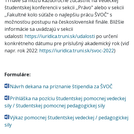
Trnave sa môžu každoročne zúčastniť na Vedeckej
študentskej konferencii v sekcii ,,Právo" alebo v sekcii
,,Fakultné kolo súťaže o najlepšiu prácu ŠVOČ" s
možnosťou postupu na československé finále. Bližšie
informácie sa uvádzajú v sekcii
udalosti:
https://iuridica.truni.sk/udalosti
po určení
konkrétneho dátumu pre príslušný akademický rok (viď
napr. rok 2022:
https://iuridica.truni.sk/svoc-2022
)
Formuláre:
Návrh dekana na priznanie štipendia za ŠVOČ
Prihláška na pozíciu študentskej pomocnej vedeckej
sily / študentskej pomocnej pedagogickej sily
Výkaz pomocnej študentskej vedeckej / pedagogickej
sily