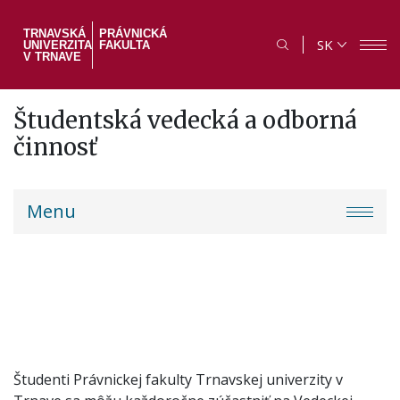
Skočiť
na
TRNAVSKÁ
PRÁVNICKÁ
SK
UNIVERZITA
FAKULTA
hlavný
V TRNAVE
obsah
Študentská vedecká a odborná
činnosť
PF
Menu
menu
Študenti Právnickej fakulty Trnavskej univerzity v