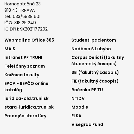
Hornopotočná 23
918 43 TRNAVA
tel.: 033/5939 601
IČO: 318 25 249
IČ DPH: SK2021177202
Footer
Footer
Webmail na Office 365
Študenti pacientom
MAIS
Nadácia Š.Lubyho
menu
menu
Intranet PF TRUNI
Corpus Delicti (fakultný
1
2
študentský časopis)
Telefónny zoznam
SEI (fakultný časopis)
Knižnica fakulty
FIE (fakultný časopis)
EPCA - REPČO online
katalóg
Ročenka PF TU
iuridica-old.truni.sk
NTIDV
stara-iuridica.truni.sk
Moodle
Predajňa literatúry
ELSA
Visegrad Fund