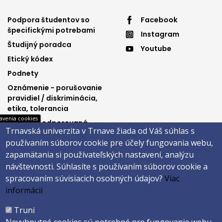
Footer
Footer
Podpora študentov so
Facebook
špecifickými potrebami
Instagram
menu
menu
Študijný poradca
Youtube
3
4
Etický kódex
Podnety
Oznámenie - porušovanie
pravidiel / diskriminácia,
etika, tolerancia
avenia cookies
Výučba podporovaná
Trnavská univerzita v Trnave žiada od Váš súhlas s
Ministerstvom
používaním súborov cookie pre účely fungovania webu,
spravodlivosti SR
zapamätania si používateľských nastavení, analýzu
návštevnosti.
Súhlasíte s používaním súborov cookie a
spracovaním súvisiacich osobných údajov?
Viac
Päta
informácií
Správca obsahu
Technická podpora
Truni
Vyhlásenie o prístupnosti
Cookies