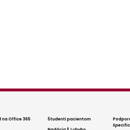
ter
Footer
Foo
 na Office 365
Študenti pacientom
Podpora
špecifi
Nadácia Š.Lubyho