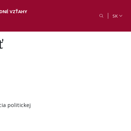
DNÉ VZŤAHY
SK
ť
ia politickej