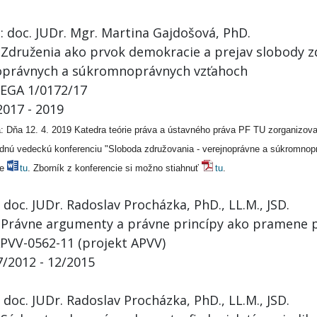
: doc. JUDr. Mgr. Martina Gajdošová, PhD.
 Združenia ako prvok demokracie a prejav slobody z
oprávnych a súkromnoprávnych vzťahoch
 VEGA 1/0172/17
2017 - 2019
 Dňa 12. 4. 2019 Katedra teórie práva a ústavného práva PF TU zorganizoval
dnú vedeckú konferenciu "Sloboda združovania - verejnoprávne a súkromnop
ie
tu
. Zborník z konferencie si možno stiahnuť
tu
.
 doc. JUDr. Radoslav Procházka, PhD., LL.M., JSD.
 Právne argumenty a právne princípy ako pramene 
APVV-0562-11 (projekt APVV)
7/2012 - 12/2015
 doc. JUDr. Radoslav Procházka, PhD., LL.M., JSD.