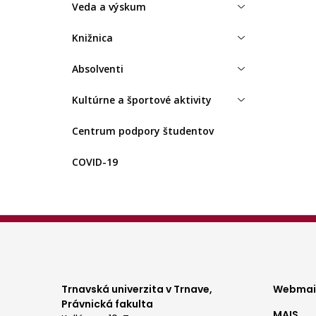
Veda a výskum
Knižnica
Absolventi
Kultúrne a športové aktivity
Centrum podpory študentov
COVID-19
Foo
Trnavská univerzita v Trnave,
Webmail
Právnická fakulta
MAIS