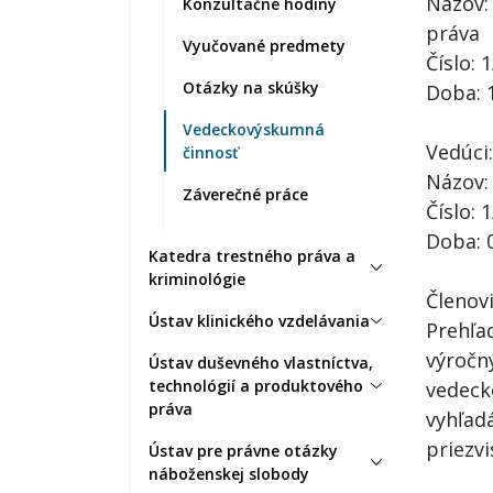
Názov: 
Konzultačné hodiny
práva
Vyučované predmety
Číslo: 
Otázky na skúšky
Doba: 
Vedeckovýskumná
Vedúci:
činnosť
Názov:
Záverečné práce
Číslo: 
Doba: 
Katedra trestného práva a
kriminológie
Členovi
Ústav klinického vzdelávania
Prehľa
výročn
Ústav duševného vlastníctva,
technológií a produktového
vedeck
práva
vyhľad
priezv
Ústav pre právne otázky
náboženskej slobody