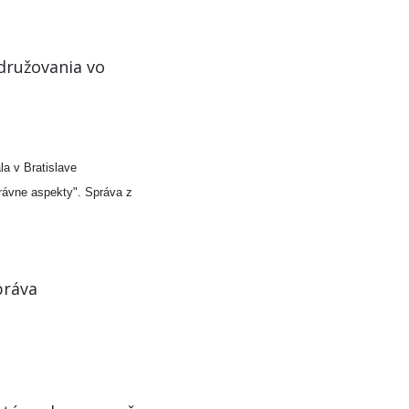
družovania vo
a v Bratislave
rávne aspekty". Správa z
práva