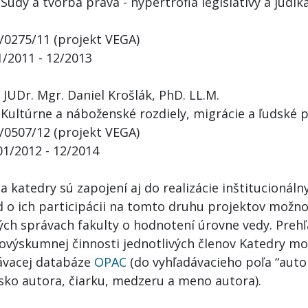
Súdy a tvorba práva - hypertrofia legislatívy a jud
1/0275/11 (projekt VEGA)
1/2011 - 12/2013
 JUDr. Mgr. Daniel Krošlák, PhD. LL.M.
 Kultúrne a náboženské rozdiely, migrácie a ľudské 
1/0507/12 (projekt VEGA)
01/2012 - 12/2014
a katedry sú zapojení aj do realizácie inštitucionáln
d o ich participácii na tomto druhu projektov možno
ých správach fakulty o hodnotení úrovne vedy. Preh
ovýskumnej činnosti jednotlivých členov Katedry mo
ávacej databáze
OPAC
(do vyhľadávacieho poľa “auto
isko autora, čiarku, medzeru a meno autora).