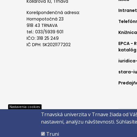
me
Kollárova 10, Trnava
Intranet
1
Korešpondenčná adresa:
Hornopotočná 23
Telefón
918 43 TRNAVA
tel.: 033/5939 601
Knižnica
IČO: 318 25 249
EPCA - 
IČ DPH: SK2021177202
katalóg
iuridica
stara-iu
Predajňa
Pät
Nastavenia cookies
Trnavská univerzita v Trnave žiada od Vá
Správca 
nastavení, analýzu návštevnosti.
Súhlasít
Copyright
Truni