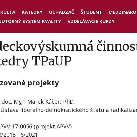
der
AKULTA
KATEDRY
UCHÁDZAČ
ŠTUDENT
MEDZINÁRO
NÚTORNÝ SYSTÉM KVALITY
VZDELÁVACIE KURZY
nu
deckovýskumná činnos
tedry TPaUP
izované projekty
: doc. Mgr. Marek Káčer, PhD.
Ústava liberálno-demokratického štátu a radikalizác
y
APVV-17-0056 (projekt APVV)
8/2018 - 6/2021