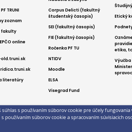
nu
menu
me
Študijn
 PF TRUNI
Corpus Delicti (fakultný
2
3
študentský časopis)
Etický 
ny zoznam
SEI (fakultný časopis)
Podnet
 fakulty
FIE (fakultný časopis)
Oznámen
REPČO online
pravidie
Ročenka PF TU
etika, t
-old.truni.sk
NTIDV
Výučba
Ministe
ridica.truni.sk
Moodle
spravod
 literatúry
ELSA
Visegrad Fund
a
š súhlas s používaním súborov cookie pre účely fungovania
obsahu
Technická podpora
Vyhlásenie o prístupnosti
Cookies
e s používaním súborov cookie a spracovaním súvisiacich o
 ©2026 Právnická fakulta · Trnavská univerzita v Trnave