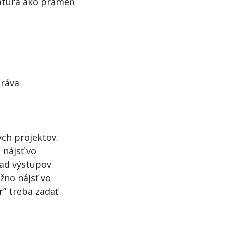
ikatúra ako prameň
práva
ych projektov.
 nájsť vo
ľad výstupov
žno nájsť vo
r” treba zadať