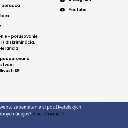
nu
menu
ý poradca
Youtube
4
kódex
y
ie - porušovanie
l / diskriminácia,
olerancia
 podporovaná
rstvom
livosti SR
 webu, zapamätania si používateľských
sobných údajov?
Viac informácií