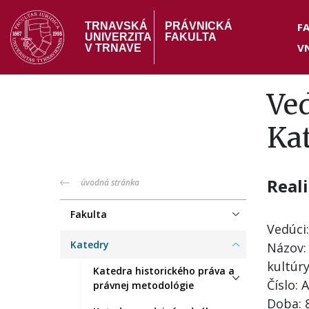
Skočiť
Hea
na
F
TRNAVSKÁ
PRÁVNICKÁ
UNIVERZITA
FAKULTA
hlavný
V
me
V TRNAVE
obsah
Ve
Ka
Real
PF
úvodná stránka
menu
Fakulta
Vedúci
Katedry
Názov: 
kultúr
Katedra historického práva a
Číslo: 
právnej metodológie
Doba: 