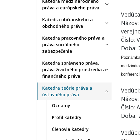
Katedra medzinárodného
práva a európskeho práva
Vedúca
Katedra občianskeho a
Názov:
obchodného práva
verejn
Katedra pracovného práva a
Číslo:
práva sociálneho
Doba: 
zabezpečenia
Poznámka:
Katedra správneho práva,
medzináro
práva životného prostredia a
konferenc
finančného práva
Katedra teórie práva a
Vedúci:
ústavného práva
Názov:
Oznamy
Číslo: 
Doba: 
Profil katedry
Členovia katedry
Vedúci: