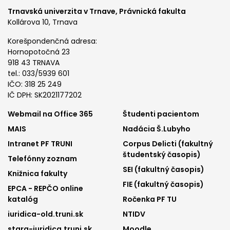
Trnavská univerzita v Trnave,
Právnická fakulta
Kollárova 10, Trnava
Korešpondenčná adresa:
Hornopotočná 23
918 43 TRNAVA
tel.: 033/5939 601
IČO: 318 25 249
IČ DPH: SK2021177202
Footer
Footer
Webmail na Office 365
Študenti pacientom
MAIS
Nadácia Š.Lubyho
menu
menu
Intranet PF TRUNI
Corpus Delicti (fakultný
1
2
študentský časopis)
Telefónny zoznam
SEI (fakultný časopis)
Knižnica fakulty
FIE (fakultný časopis)
EPCA - REPČO online
katalóg
Ročenka PF TU
iuridica-old.truni.sk
NTIDV
stara-iuridica.truni.sk
Moodle