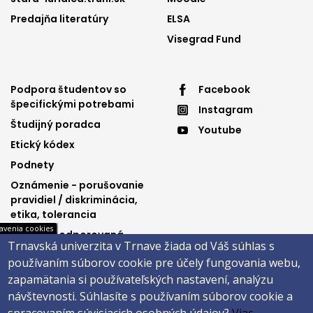
Predajňa literatúry
ELSA
Visegrad Fund
Footer
Footer
Podpora študentov so
Facebook
špecifickými potrebami
Instagram
menu
menu
Študijný poradca
Youtube
3
4
Etický kódex
Podnety
Oznámenie - porušovanie
pravidiel / diskriminácia,
etika, tolerancia
avenia cookies
Výučba podporovaná
Trnavská univerzita v Trnave žiada od Váš súhlas s
Ministerstvom
používaním súborov cookie pre účely fungovania webu,
spravodlivosti SR
zapamätania si používateľských nastavení, analýzu
návštevnosti.
Súhlasíte s používaním súborov cookie a