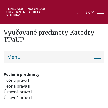
Skočiť
na
TRNAVSKÁ
PRÁVNICKÁ
SK
UNIVERZITA
FAKULTA
hlavný
V TRNAVE
obsah
Vyučované predmety Katedry
TPaUP
PF
Menu
menu
Povinné predmety
Teória práva I
Teória práva II
Ústavné právo I
Ústavné právo II