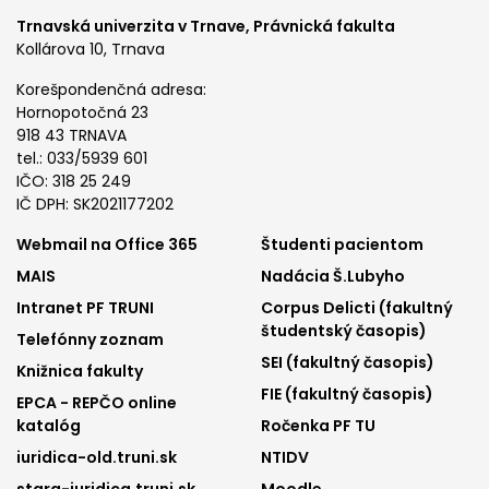
Trnavská univerzita v Trnave,
Právnická fakulta
Kollárova 10, Trnava
Korešpondenčná adresa:
Hornopotočná 23
918 43 TRNAVA
tel.: 033/5939 601
IČO: 318 25 249
IČ DPH: SK2021177202
Footer
Footer
Webmail na Office 365
Študenti pacientom
MAIS
Nadácia Š.Lubyho
menu
menu
Intranet PF TRUNI
Corpus Delicti (fakultný
1
2
študentský časopis)
Telefónny zoznam
SEI (fakultný časopis)
Knižnica fakulty
FIE (fakultný časopis)
EPCA - REPČO online
katalóg
Ročenka PF TU
iuridica-old.truni.sk
NTIDV