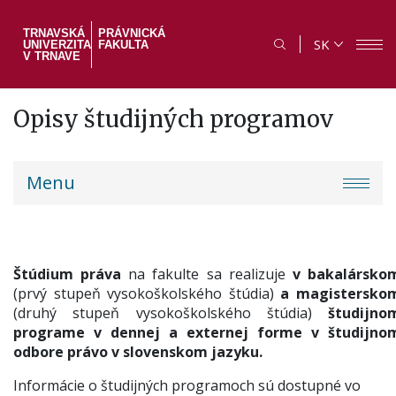
Skočiť
na
TRNAVSKÁ
PRÁVNICKÁ
SK
UNIVERZITA
FAKULTA
hlavný
V TRNAVE
obsah
Opisy študijných programov
PF
Menu
menu
Štúdium práva
na fakulte sa realizuje
v bakalársko
(prvý stupeň vysokoškolského štúdia)
a magistersko
(druhý stupeň vysokoškolského štúdia)
študijno
programe v dennej a externej forme v študijno
odbore právo v slovenskom jazyku.
Informácie o študijných programoch sú dostupné vo