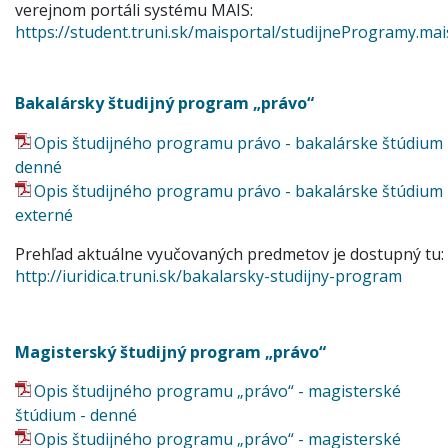
verejnom portáli systému MAIS:
https://student.truni.sk/maisportal/studijneProgramy.mai
Bakalársky študijný program „právo“
Opis študijného programu právo - bakalárske štúdium 
denné
Opis študijného programu právo - bakalárske štúdium 
externé
Prehľad aktuálne vyučovaných predmetov je dostupný tu:
http://iuridica.truni.sk/bakalarsky-studijny-program
Magisterský študijný program „právo“
Opis študijného programu „právo“ - magisterské
štúdium - denné
Opis študijného programu „právo“ - magisterské