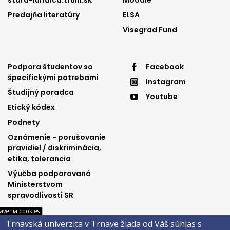
stara-iuridica.truni.sk
Moodle
Predajňa literatúry
ELSA
Visegrad Fund
Footer
Footer
Podpora študentov so
Facebook
špecifickými potrebami
Instagram
menu
menu
Študijný poradca
Youtube
3
4
Etický kódex
Podnety
Oznámenie - porušovanie
pravidiel / diskriminácia,
etika, tolerancia
Výučba podporovaná
Ministerstvom
spravodlivosti SR
avenia cookies
Trnavská univerzita v Trnave žiada od Váš súhlas s