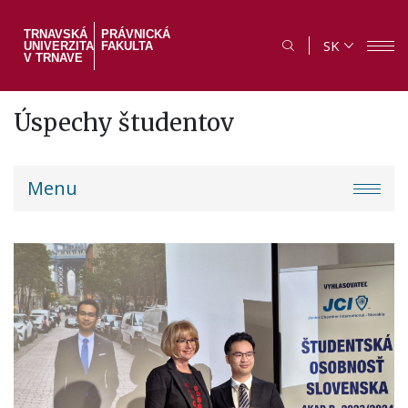
Skočiť
na
TRNAVSKÁ
PRÁVNICKÁ
SK
UNIVERZITA
FAKULTA
hlavný
V TRNAVE
obsah
Úspechy študentov
PF
Menu
menu